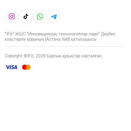
"1Fit" ЖШС "Инновациялық технологиялар паркі" Дербес
кластерлік қорының (Астана Хаб) қатысушысы
Copyright ©1Fit,
2026
Барлық құқықтар сақталған
.