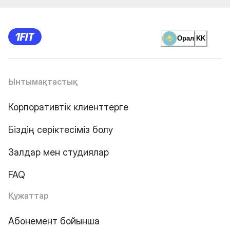
Орал
KK
Ынтымақтастық
Корпоративтік клиенттерге
Біздің серіктесіміз болу
Залдар мен студиялар
FAQ
Құжаттар
Абонемент бойынша