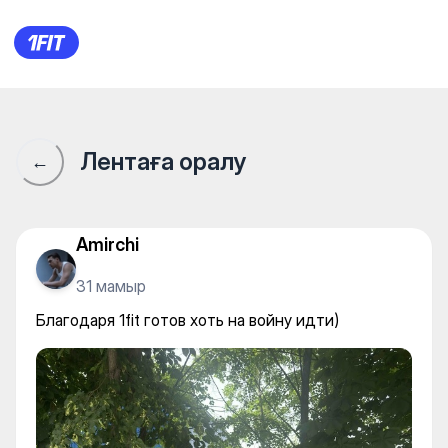
Благодаря 1fit готов хоть на 
Лентаға оралу
←
Amirchi
31 мамыр
Благодаря 1fit готов хоть на войну идти)