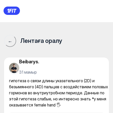
гипотеза о связи длины указ
Лентаға оралу
←
Beibarys.
31 мамыр
гипотеза о связи длины указательного (2D) и
безымянного (4D) пальцев с воздействием половых
гормонов во внутриутробном периоде. Данные по
этой гипотеза слабые, но интересно знать *у меня
оказывается female hand 🖐