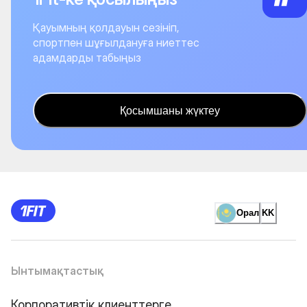
Қауымның қолдауын сезініп,
спортпен шұғылдануға ниеттес
адамдарды табыңыз
Қосымшаны жүктеу
Орал
KK
Ынтымақтастық
Корпоративтік клиенттерге