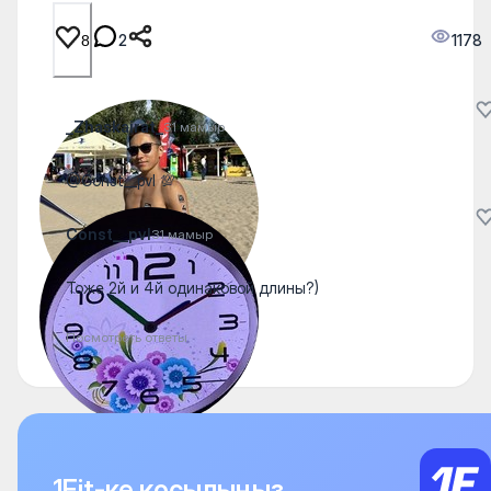
2
1178
8
_Zhaskairat_
31 мамыр
@Const__pvl 💯
Const__pvl
31 мамыр
Тоже 2й и 4й одинаковой длины?)
Посмотреть ответы
1Fit-ке қосылыңыз