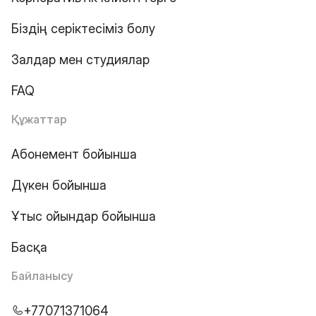
Біздің серіктесіміз болу
Залдар мен студиялар
FAQ
Құжаттар
Абонемент бойынша
Дүкен бойынша
Ұтыс ойындар бойынша
Басқа
Байланысу
+77071371064