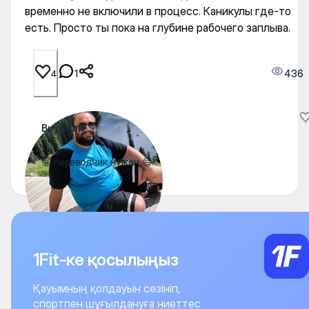
временно не включили в процесс. Каникулы где-то
есть. Просто ты пока на глубине рабочего заплыва.
1
436
4
Виталий
31 мамыр
🤪 переводчик нужен 😄
1Fit-ке қосылыңыз
Қауымның қолдауын сезініп,
спортпен шұғылдануға ниеттес