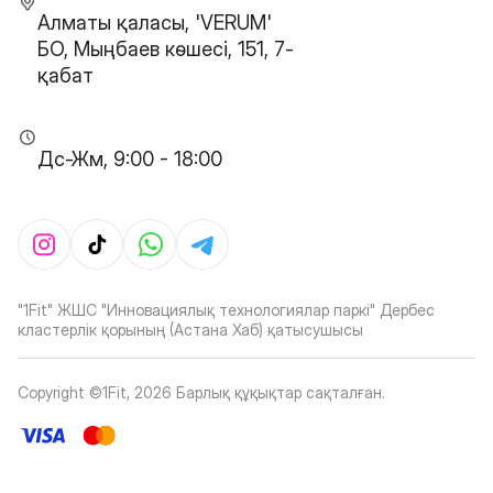
Алматы қаласы, 'VERUM'
БО, Мыңбаев көшесі, 151, 7-
қабат
Дс-Жм, 9:00 - 18:00
"1Fit" ЖШС "Инновациялық технологиялар паркі" Дербес
кластерлік қорының (Астана Хаб) қатысушысы
Copyright ©1Fit,
2026
Барлық құқықтар сақталған
.