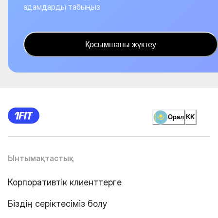
адамдарды табыңыз
Қосымшаны жүктеу
Орал
KK
Ынтымақтастық
Корпоративтік клиенттерге
Біздің серіктесіміз болу