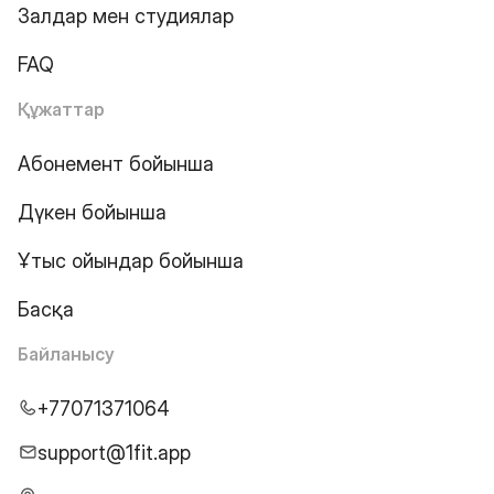
Залдар мен студиялар
FAQ
Құжаттар
Абонемент бойынша
Дүкен бойынша
Ұтыс ойындар бойынша
Басқа
Байланысу
+77071371064
support@1fit.app