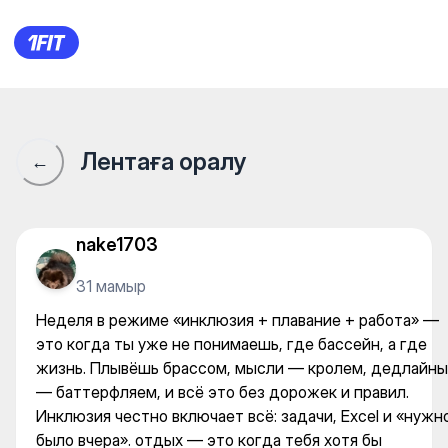
Неделя в режиме «инклюзия 
Лентаға оралу
←
nake1703
31 мамыр
Неделя в режиме «инклюзия + плавание + работа» —
это когда ты уже не понимаешь, где бассейн, а где
жизнь. Плывёшь брассом, мысли — кролем, дедлайны
— баттерфляем, и всё это без дорожек и правил.
Инклюзия честно включает всё: задачи, Excel и «нужн
было вчера». отдых — это когда тебя хотя бы