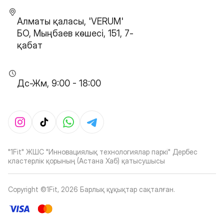
Алматы қаласы, 'VERUM'
БО, Мыңбаев көшесі, 151, 7-
қабат
Дс-Жм, 9:00 - 18:00
"1Fit" ЖШС "Инновациялық технологиялар паркі" Дербес
кластерлік қорының (Астана Хаб) қатысушысы
Copyright ©1Fit,
2026
Барлық құқықтар сақталған
.