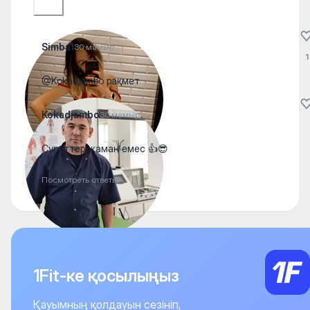
Simba1
30 мамыр
1
@Kokadjambo рақмет
Kokadjambo
30 мамыр
Суреттер жаман емес 👍😎
Посмотреть ответы
1Fit-ке қосылыңыз
Қауымның қолдауын сезініп,