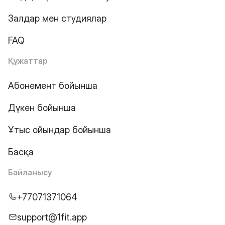
Залдар мен студиялар
FAQ
Құжаттар
Абонемент бойынша
Дүкен бойынша
Ұтыс ойындар бойынша
Басқа
Байланысу
+77071371064
support@1fit.app