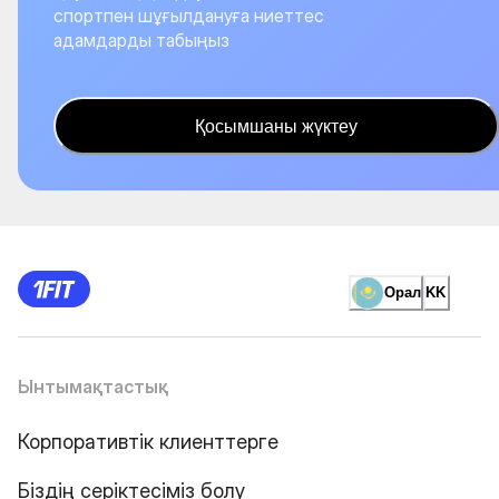
спортпен шұғылдануға ниеттес
адамдарды табыңыз
Қосымшаны жүктеу
Орал
KK
Ынтымақтастық
Корпоративтік клиенттерге
Біздің серіктесіміз болу