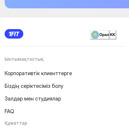
Орал
KK
Ынтымақтастық
Корпоративтік клиенттерге
Біздің серіктесіміз болу
Залдар мен студиялар
FAQ
Құжаттар