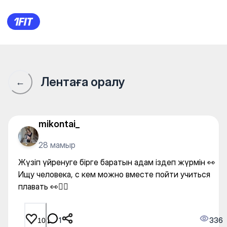
Жүзіп үйренуге бірге бараты
Лентаға оралу
←
mikontai_
28 мамыр
Жүзіп үйренуге бірге баратын адам іздеп жүрмін 👀
Ищу человека, с кем можно вместе пойти учиться
плавать 👀🏊‍♀️
1
336
10