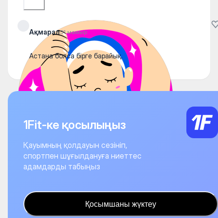
Ақмарал
31 мамыр
Астана болса бірге барайық.
1Fit-ке қосылыңыз
Қауымның қолдауын сезініп,
спортпен шұғылдануға ниеттес
адамдарды табыңыз
Қосымшаны жүктеу