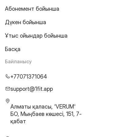
Абонемент бойынша
Дүкен бойынша
Ұтыс ойындар бойынша
Басқа
Байланысу
+77071371064
support@1fit.app
Алматы қаласы, 'VERUM'
БО, Мыңбаев көшесі, 151, 7-
қабат