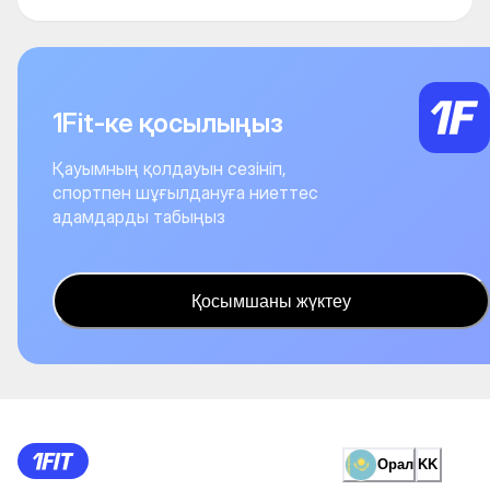
1Fit-ке қосылыңыз
Қауымның қолдауын сезініп,
спортпен шұғылдануға ниеттес
адамдарды табыңыз
Қосымшаны жүктеу
Орал
KK