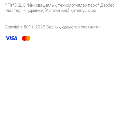
"1Fit" ЖШС "Инновациялық технологиялар паркі" Дербес
кластерлік қорының (Астана Хаб) қатысушысы
Copyright ©1Fit,
2026
Барлық құқықтар сақталған
.