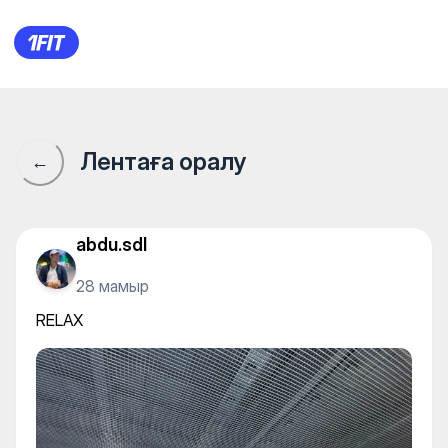
RELAX
Лентаға оралу
←
abdu.sdl
28 мамыр
RELAX