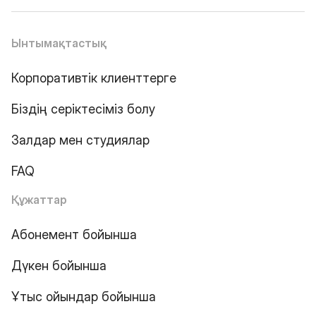
Ынтымақтастық
Корпоративтік клиенттерге
Біздің серіктесіміз болу
Залдар мен студиялар
FAQ
Құжаттар
Абонемент бойынша
Дүкен бойынша
Ұтыс ойындар бойынша