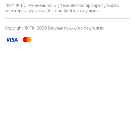
"1Fit" ЖШС "Инновациялық технологиялар паркі" Дербес
кластерлік қорының (Астана Хаб) қатысушысы
Copyright ©1Fit,
2026
Барлық құқықтар сақталған
.