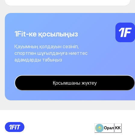
1Fit-ке қосылыңыз
Қауымның қолдауын сезініп,
спортпен шұғылдануға ниеттес
адамдарды табыңыз
Қосымшаны жүктеу
Орал
KK