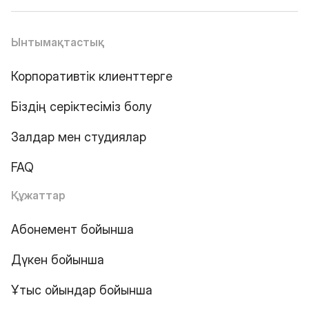
Ынтымақтастық
Корпоративтік клиенттерге
Біздің серіктесіміз болу
Залдар мен студиялар
FAQ
Құжаттар
Абонемент бойынша
Дүкен бойынша
Ұтыс ойындар бойынша