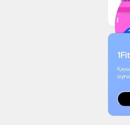
Посм
1F
Қауы
шұғы