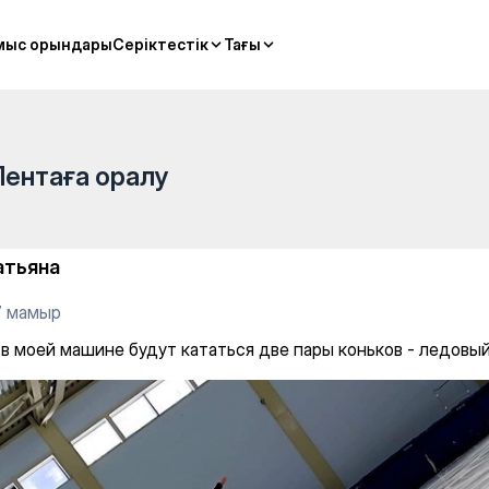
 sports
мыс орындары
мыс орындары
Серіктестік
Серіктестік
Тағы
Тағы
Лентаға оралу
атьяна
7 мамыр
 в моей машине будут кататься две пары коньков - ледовый