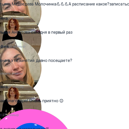
ьяна Медведева Молочинка💪💪💪А расписание какое?записать
ьяна
27 мамыр
ьфия Ансатова сегодня в первый раз
ьфия
27 мамыр
яна а эти занятия давно посещаете?
отреть ответы
ьяна
27 мамыр
on благодарю! Очень приятно 😊
n
27 мамыр
я активная молодчинка!!!