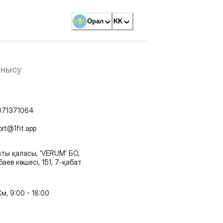
Орал
KK
анысу
071371064
ort@1fit.app
ты қаласы, 'VERUM' БО,
аев көшесі, 151, 7-қабат
м, 9:00 - 18:00