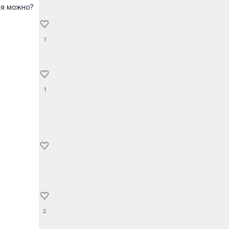
ся можно?
1
1
2