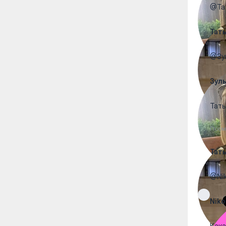
@Тат
Тат
@Зул
Зул
Тать
Посм
Тат
@Nik
Niko
Кака