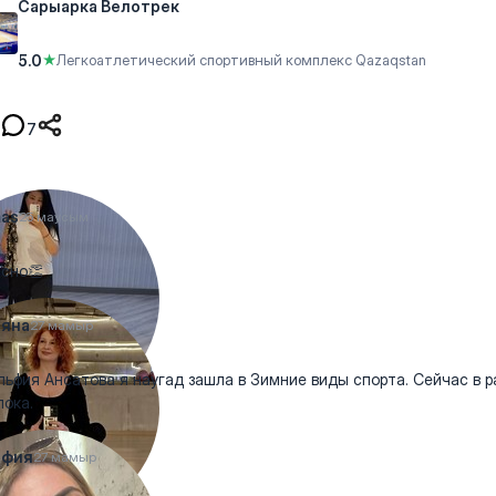
Сарыарка ​Велотрек
5.0
★
Легкоатлетический спортивный комплекс Qazaqstan
7
as
25 маусым
сно👏
ьяна
27 мамыр
ьфия Ансатова я наугад зашла в Зимние виды спорта. Сейчас в 
пока.
ьфия
27 мамыр