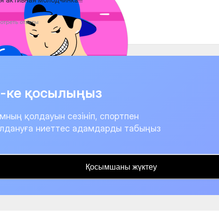
отреть ответы
it-ке қосылыңыз
мның қолдауын сезініп, спортпен
лдануға ниеттес адамдарды табыңыз
Қосымшаны жүктеу