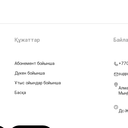
Құжаттар
Байл
Абонемент бойынша
+77
Дүкен бойынша
supp
Ұтыс ойындар бойынша
Алма
Басқа
Мыңб
Дс-Ж