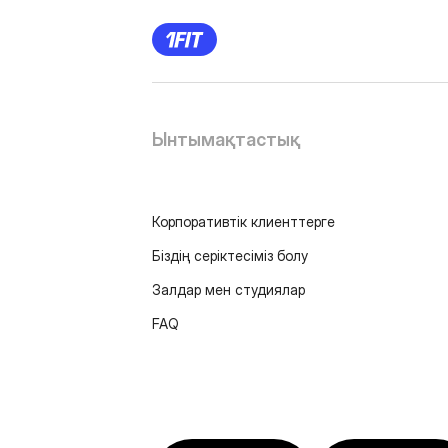
Ынтымақтастық
Корпоративтік клиенттерге
Біздің серіктесіміз болу
Залдар мен студиялар
FAQ