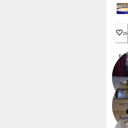
25
Emm
Клас
Тат
@Зул
нет 
Зул