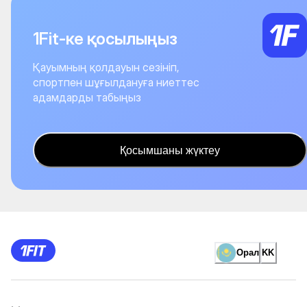
1Fit-ке қосылыңыз
Қауымның қолдауын сезініп,
спортпен шұғылдануға ниеттес
адамдарды табыңыз
Қосымшаны жүктеу
Орал
KK