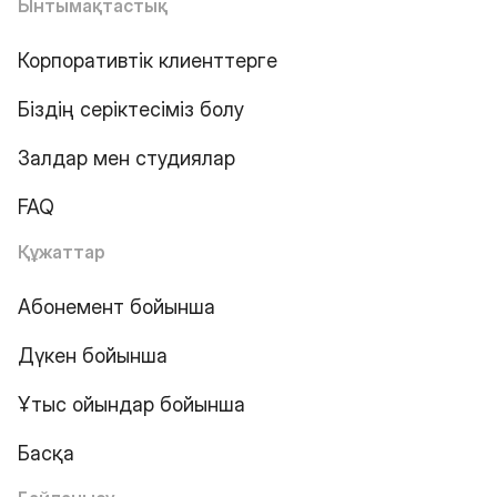
Ынтымақтастық
Корпоративтік клиенттерге
Біздің серіктесіміз болу
Залдар мен студиялар
FAQ
Құжаттар
Абонемент бойынша
Дүкен бойынша
Ұтыс ойындар бойынша
Басқа