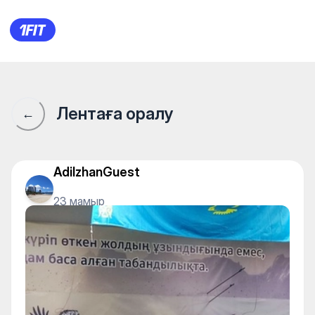
1Fit қауымдастығы · 1Fit
Лентаға оралу
←
AdilzhanGuest
23 мамыр