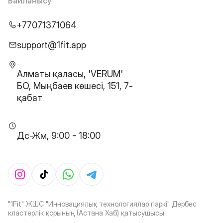
Байланысу
+77071371064
support@1fit.app
Алматы қаласы, 'VERUM'
БО, Мыңбаев көшесі, 151, 7-
қабат
Дс-Жм, 9:00 - 18:00
"1Fit" ЖШС "Инновациялық технологиялар паркі" Дербес
кластерлік қорының (Астана Хаб) қатысушысы