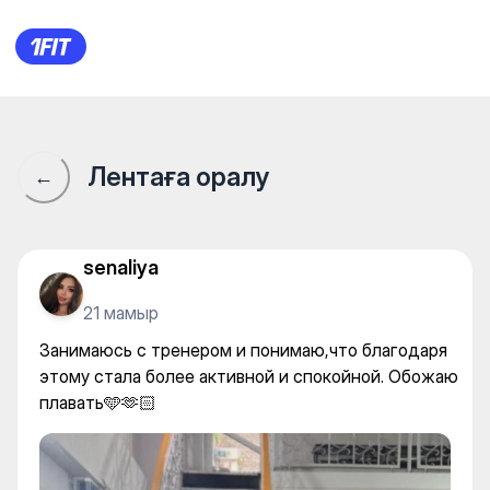
Continental swimming club —
Лентаға оралу
←
senaliya
21 мамыр
Занимаюсь с тренером и понимаю,что благодаря
этому стала более активной и спокойной. Обожаю
плавать🩵🫶🏻