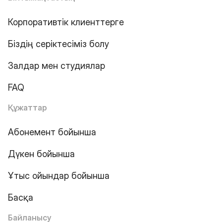
Корпоративтік клиенттерге
Біздің серіктесіміз болу
Залдар мен студиялар
FAQ
Құжаттар
Абонемент бойынша
Дүкен бойынша
Ұтыс ойындар бойынша
Басқа
Байланысу