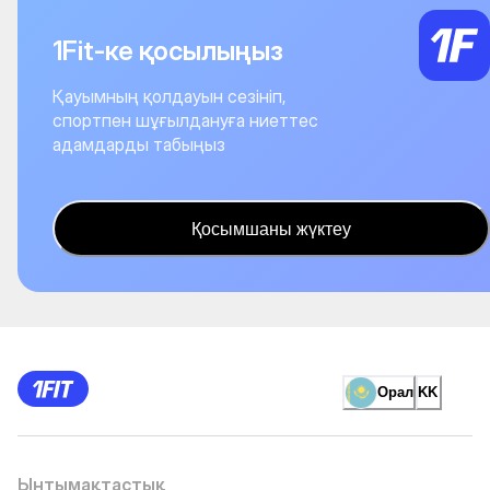
1Fit-ке қосылыңыз
Қауымның қолдауын сезініп,
спортпен шұғылдануға ниеттес
адамдарды табыңыз
Қосымшаны жүктеу
Орал
KK
Ынтымақтастық