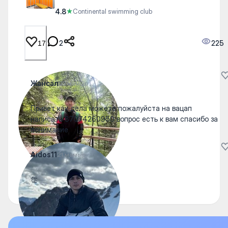
4.8
★
Continental swimming club
2
225
17
Жансал
23 мамыр
Привет как дела можете пожалуйста на вацап
написать 87074260950 вопрос есть к вам спасибо за
понимание
Aidos11
21 мамыр
👏