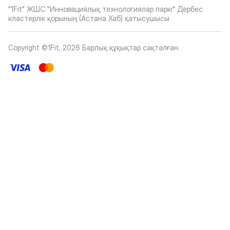
"1Fit" ЖШС "Инновациялық технологиялар паркі" Дербес
кластерлік қорының (Астана Хаб) қатысушысы
Copyright ©1Fit,
2026
Барлық құқықтар сақталған
.