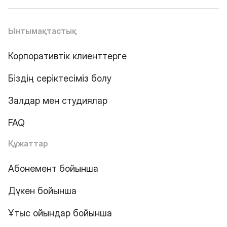
Ынтымақтастық
Корпоративтік клиенттерге
Біздің серіктесіміз болу
Залдар мен студиялар
FAQ
Құжаттар
Абонемент бойынша
Дүкен бойынша
Ұтыс ойындар бойынша