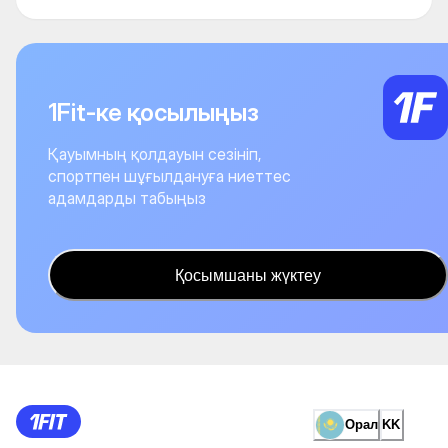
1Fit-ке қосылыңыз
Қауымның қолдауын сезініп,
спортпен шұғылдануға ниеттес
адамдарды табыңыз
Қосымшаны жүктеу
Орал
KK