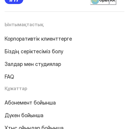
Орал
KK
Ынтымақтастық
Корпоративтік клиенттерге
Біздің серіктесіміз болу
Залдар мен студиялар
FAQ
Құжаттар
Абонемент бойынша
Дүкен бойынша
Ұтыс ойындар бойынша