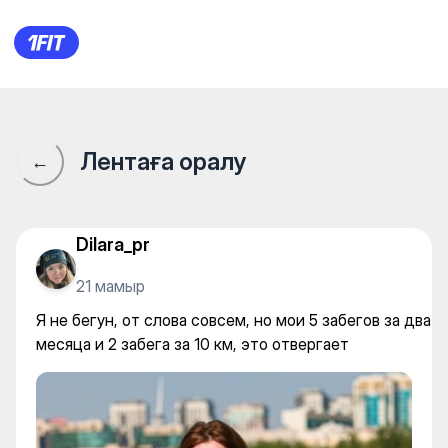
Я не бегун, от слова совсем, 
Лентаға оралу
←
Dilara_pr
21 мамыр
Я не бегун, от слова совсем, но мои 5 забегов за два
месяца и 2 забега за 10 км, это отвергает