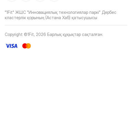
"1Fit" ЖШС "Инновациялық технологиялар паркі" Дербес
кластерлік қорының (Астана Хаб) қатысушысы
Copyright ©1Fit,
2026
Барлық құқықтар сақталған
.