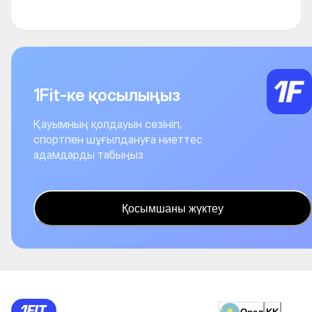
1Fit-ке қосылыңыз
Қауымның қолдауын сезініп,
спортпен шұғылдануға ниеттес
адамдарды табыңыз
Қосымшаны жүктеу