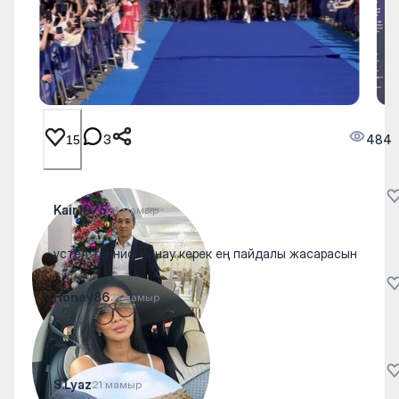
3
484
15
Kair1975
26 мамыр
үстел теннисі ойнау керек ең пайдалы жасарасын
Honey86
21 мамыр
🔥
S.Lyaz
21 мамыр