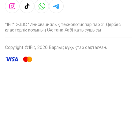
"1Fit" ЖШС "Инновациялық технологиялар паркі" Дербес
кластерлік қорының (Астана Хаб) қатысушысы
Copyright ©1Fit,
2026
Барлық құқықтар сақталған
.