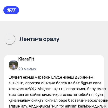
Елудегі екінші марафон Елуд
Лентаға оралу
←
KlaraFit
20 мамыр
Елудегі екінші марафон Елуде екінші дыханием
ашылып, спортқа кішкене болса да бет бұрып келе
жатырмын🤓😆. Мақсат - қатты спортсмен болу емес,
жас келген сайын қимыл-қозғалысты көбейтіп, буын,
қанайналым сияқты сигнал бере бастаған нәрселерді
алдын алу. Алдыңғысы “Run for autism” қайырымдылық