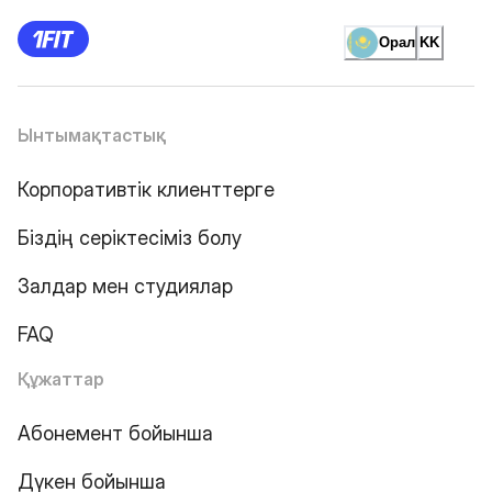
Орал
KK
Ынтымақтастық
Корпоративтік клиенттерге
Біздің серіктесіміз болу
Залдар мен студиялар
FAQ
Құжаттар
Абонемент бойынша
Дүкен бойынша