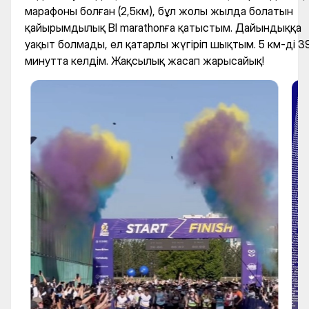
марафоны болған (2,5км), бұл жолы жылда болатын
қайырымдылық BI marathonға қатыстым. Дайындыққа
уақыт болмады, ел қатарлы жүгіріп шықтым. 5 км-ді 3
минутта келдім. Жақсылық жасап жарысайық!