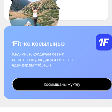
👏🏻👏🏻👏🏻👏🏻🔥🔥🔥🔥🔥
1Fit-ке қосылыңыз
Қауымның қолдауын сезініп,
спортпен шұғылдануға ниеттес
адамдарды табыңыз
Қосымшаны жүктеу