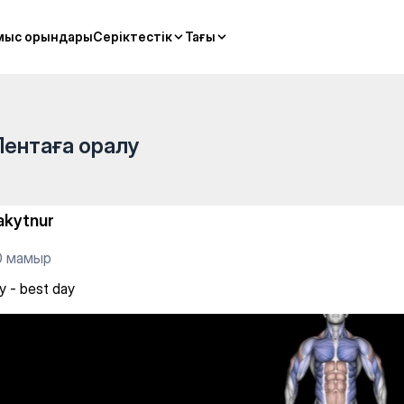
мыс орындары
мыс орындары
Серіктестік
Серіктестік
Тағы
Тағы
Лентаға оралу
akytnur
0 мамыр
y - best day