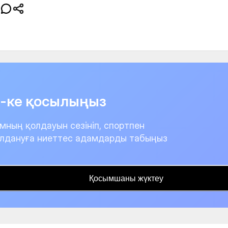
it-ке қосылыңыз
мның қолдауын сезініп, спортпен
лдануға ниеттес адамдарды табыңыз
Қосымшаны жүктеу