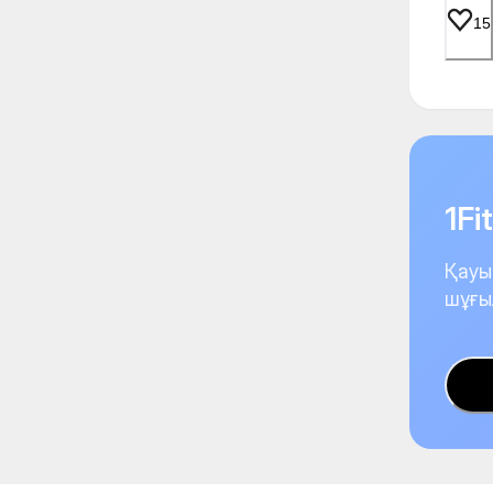
15
1F
Қауы
шұғы