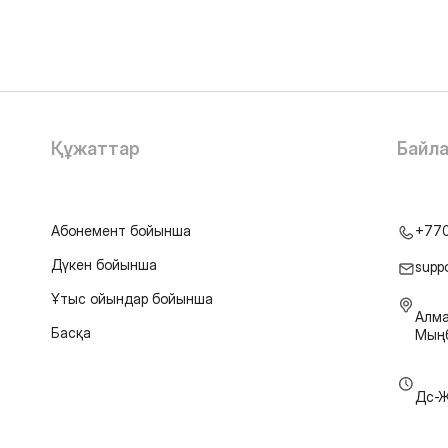
Құжаттар
Байл
Абонемент бойынша
+77
Дүкен бойынша
supp
Ұтыс ойындар бойынша
Алма
Басқа
Мыңб
Дс-Ж