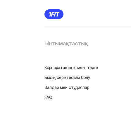
Ынтымақтастық
Корпоративтік клиенттерге
Біздің серіктесіміз болу
Залдар мен студиялар
FAQ