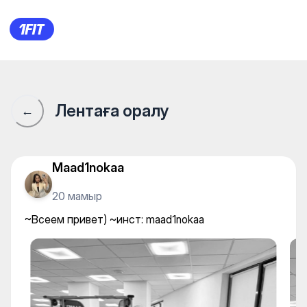
~Всеем привет) ~инст: maad
Лентаға оралу
←
Maad1nokaa
20 мамыр
~Всеем привет) ~инст: maad1nokaa