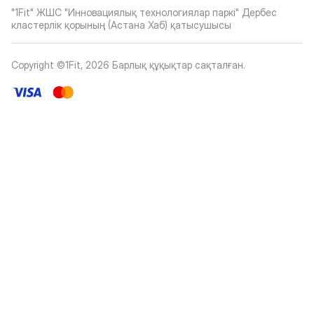
"1Fit" ЖШС "Инновациялық технологиялар паркі" Дербес
кластерлік қорының (Астана Хаб) қатысушысы
Copyright ©1Fit,
2026
Барлық құқықтар сақталған
.