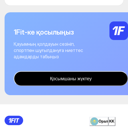
1Fit-ке қосылыңыз
Қауымның қолдауын сезініп,
спортпен шұғылдануға ниеттес
адамдарды табыңыз
Қосымшаны жүктеу
Орал
KK