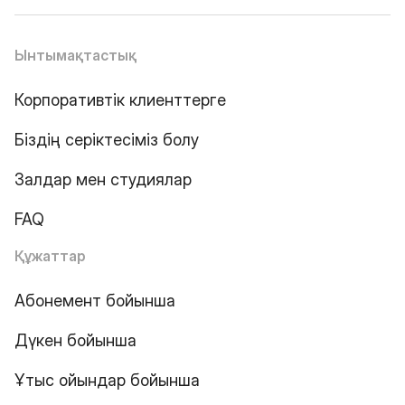
Ынтымақтастық
Корпоративтік клиенттерге
Біздің серіктесіміз болу
Залдар мен студиялар
FAQ
Құжаттар
Абонемент бойынша
Дүкен бойынша
Ұтыс ойындар бойынша