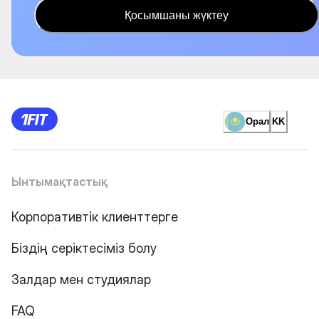
Қосымшаны жүктеу
Орал
KK
Ынтымақтастық
Корпоративтік клиенттерге
Біздің серіктесіміз болу
Залдар мен студиялар
FAQ