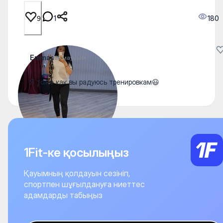
1
180
9
Emmas
25 маусым
Я тоже как вы радуюсь тренировкам😃
1Fit-ке қосылыңыз
Қауымның қолдауын сезініп,
спортпен шұғылдануға ниеттес
адамдарды табыңыз