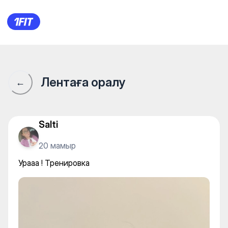
YA. Фитнес студия на Минус
Лентаға оралу
←
Salti
20 мамыр
Урааа ! Тренировка