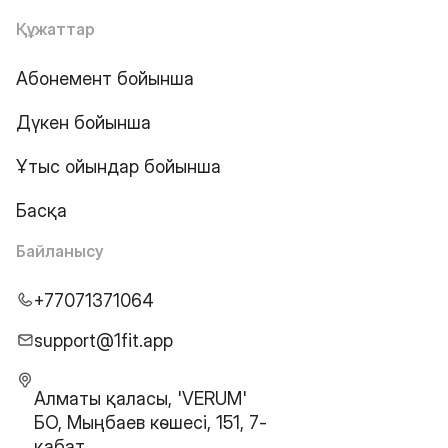
Құжаттар
Абонемент бойынша
Дүкен бойынша
Ұтыс ойындар бойынша
Басқа
Байланысу
+77071371064
support@1fit.app
Алматы қаласы, 'VERUM'
БО, Мыңбаев көшесі, 151, 7-
қабат