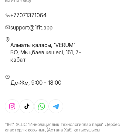
Байланысу
+77071371064
support@1fit.app
Алматы қаласы, 'VERUM'
БО, Мыңбаев көшесі, 151, 7-
қабат
Дс-Жм, 9:00 - 18:00
"1Fit" ЖШС "Инновациялық технологиялар паркі" Дербес
кластерлік қорының (Астана Хаб) қатысушысы