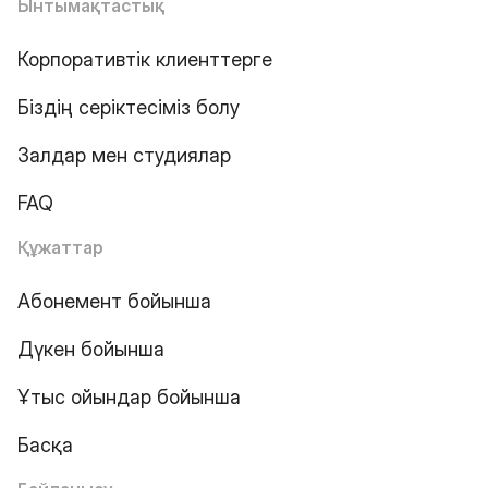
Ынтымақтастық
Корпоративтік клиенттерге
Біздің серіктесіміз болу
Залдар мен студиялар
FAQ
Құжаттар
Абонемент бойынша
Дүкен бойынша
Ұтыс ойындар бойынша
Басқа