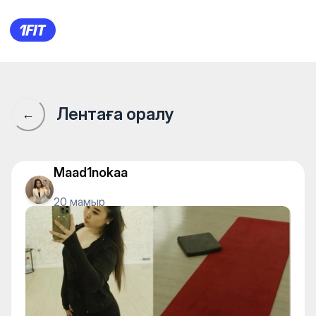
1Fit қауымдастығы · 1Fit
Лентаға оралу
←
Maad1nokaa
20 мамыр