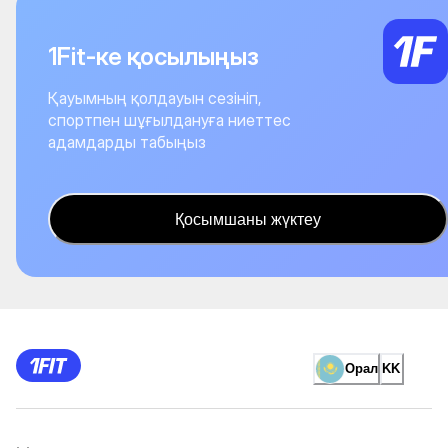
1Fit-ке қосылыңыз
Қауымның қолдауын сезініп,
спортпен шұғылдануға ниеттес
адамдарды табыңыз
Қосымшаны жүктеу
Орал
KK