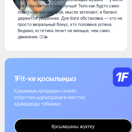
всё получается в разы лучше! Тело как будто само
ловит нужный настрой, мысли затихают, а баланс
держится увереннее. Для йоги обстановка — это не
просто визуальный бонус, это половина успеха.
Видимо, эстетика лечит не меньше, чем само
движение. 🧘‍♀️💫
1Fit-ке қосылыңыз
Қауымның қолдауын сезініп,
спортпен шұғылдануға ниеттес
адамдарды табыңыз
Қосымшаны жүктеу