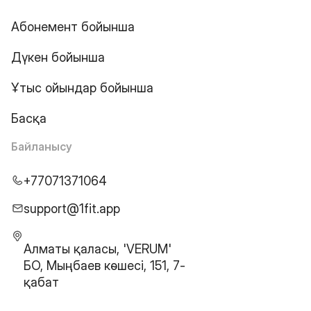
Абонемент бойынша
Дүкен бойынша
Ұтыс ойындар бойынша
Басқа
Байланысу
+77071371064
support@1fit.app
Алматы қаласы, 'VERUM'
БО, Мыңбаев көшесі, 151, 7-
қабат