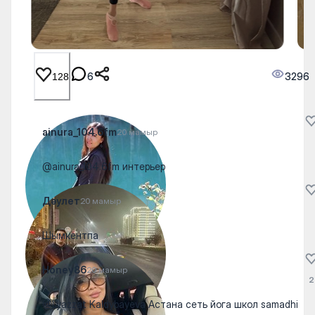
6
3296
128
ainura_104.6fm
20 мамыр
@ainura_104.6fm интерьер
Дәулет
20 мамыр
Шымкентпа
Honey86
20 мамыр
2
@Lyazzat Kaldybayeva Астана сеть йога школ samadhi