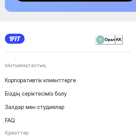
Орал
KK
Ынтымақтастық
Корпоративтік клиенттерге
Біздің серіктесіміз болу
Залдар мен студиялар
FAQ
Құжаттар