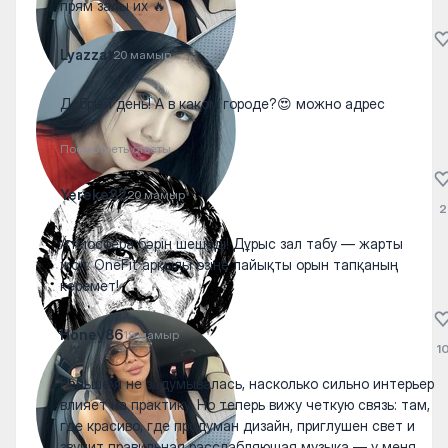
прям залы их 🔥
Lyazzat
20 мамыр
Добрый день! А в каком городе?😍 можно адрес
Посмотреть ответы
Yereke82
20 мамыр
2
Атмосфера бәрін шешеді! Дұрыс зал табу — жарты
жол. OneFit арқылы өзіңе лайықты орын тапқаның
керемет!
Honey86
19 мамыр
1
Раньше я не задумывалась, насколько сильно интерьер
влияет на практику. Но теперь вижу четкую связь: там,
где красиво, где продуман дизайн, приглушен свет и
звучит правильная расслабляющая музыка — у меня