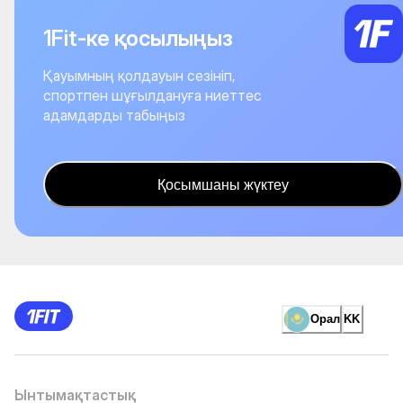
1Fit-ке қосылыңыз
Қауымның қолдауын сезініп,
спортпен шұғылдануға ниеттес
адамдарды табыңыз
Қосымшаны жүктеу
Орал
KK
Ынтымақтастық