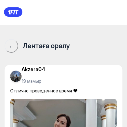
Отлично проведённое время
Лентаға оралу
←
Akzera04
19 мамыр
Отлично проведённое время ❤️