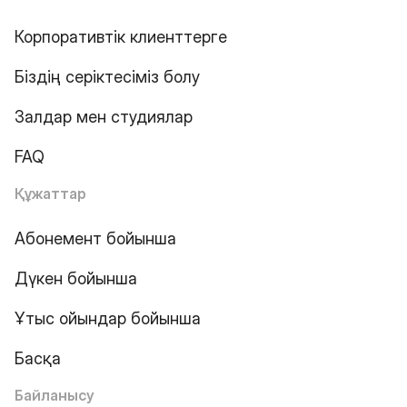
Корпоративтік клиенттерге
Біздің серіктесіміз болу
Залдар мен студиялар
FAQ
Құжаттар
Абонемент бойынша
Дүкен бойынша
Ұтыс ойындар бойынша
Басқа
Байланысу