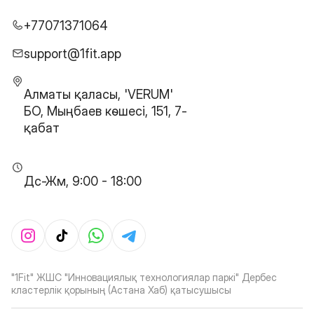
+77071371064
support@1fit.app
Алматы қаласы, 'VERUM'
БО, Мыңбаев көшесі, 151, 7-
қабат
Дс-Жм, 9:00 - 18:00
"1Fit" ЖШС "Инновациялық технологиялар паркі" Дербес
кластерлік қорының (Астана Хаб) қатысушысы