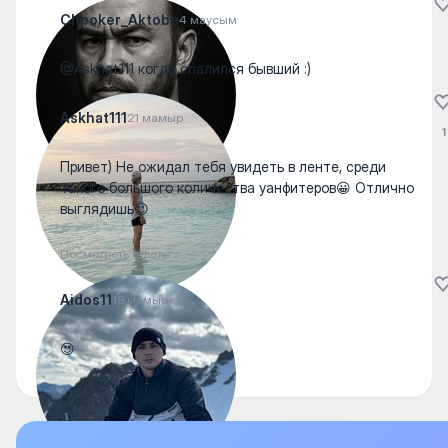
Chpoker_Aktobe
4 маусым
@Askhat111 когда спалился бывший :)
Askhat111
21 мамыр
1
Привет) Не ожидал тебя увидеть в ленте, среди
такого большого количества уанфитеров😀 Отлично
выглядишь😉
Посмотреть ответы
Aidos11
19 мамыр
😍