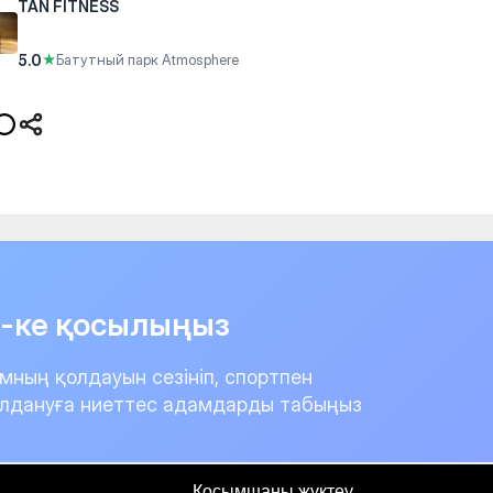
TAN FITNESS
5.0
★
Батутный парк Atmosphere
it-ке қосылыңыз
мның қолдауын сезініп, спортпен
лдануға ниеттес адамдарды табыңыз
Қосымшаны жүктеу