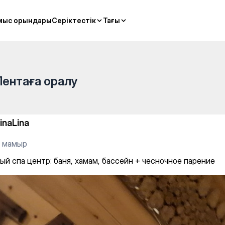
sses
мыс орындары
мыс орындары
Серіктестік
Серіктестік
Тағы
Тағы
Лентаға оралу
linaLina
9 мамыр
ый спа центр: баня, хамам, бассейн + чесночное парение