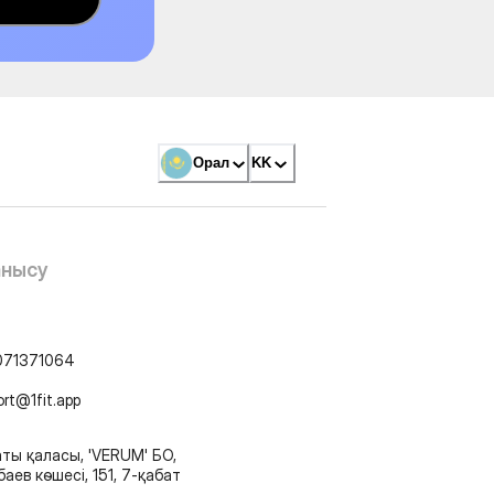
Орал
KK
анысу
071371064
ort@1fit.app
ты қаласы, 'VERUM' БО,
аев көшесі, 151, 7-қабат