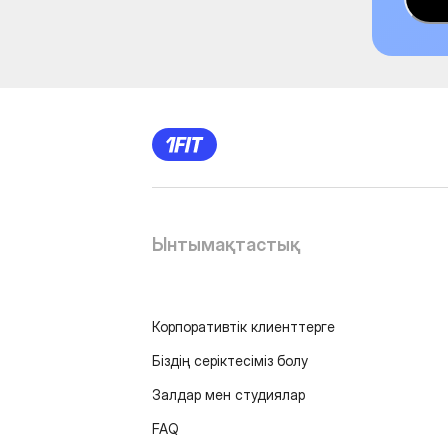
Ынтымақтастық
Корпоративтік клиенттерге
Біздің серіктесіміз болу
Залдар мен студиялар
FAQ