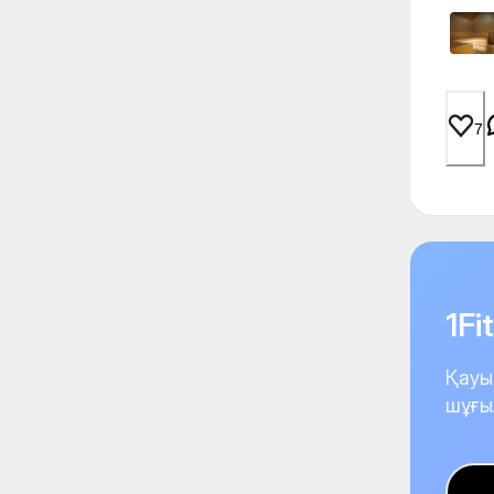
7
1F
Қауы
шұғы