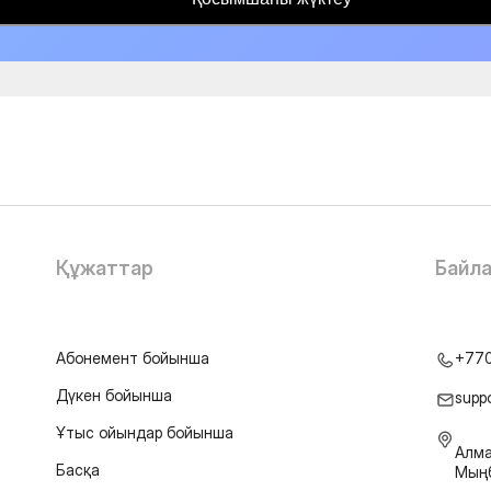
Құжаттар
Байл
Абонемент бойынша
+77
Дүкен бойынша
supp
Ұтыс ойындар бойынша
Алма
Басқа
Мыңб