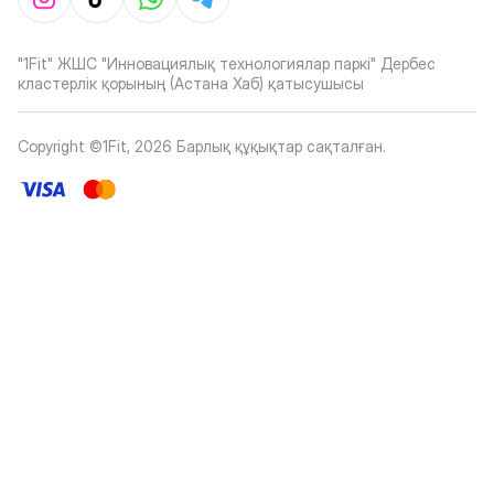
"1Fit" ЖШС "Инновациялық технологиялар паркі" Дербес
кластерлік қорының (Астана Хаб) қатысушысы
Copyright ©1Fit,
2026
Барлық құқықтар сақталған
.