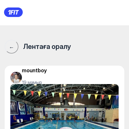
Aquastars на Гоголя — Water 
Лентаға оралу
←
mountboy
19 мамыр