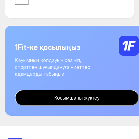
1Fit-ке қосылыңыз
Қауымның қолдауын сезініп,
спортпен шұғылдануға ниеттес
адамдарды табыңыз
Қосымшаны жүктеу