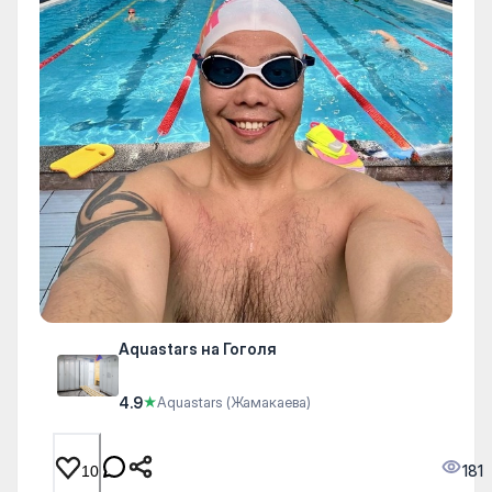
Aquastars на Гоголя
4.9
★
Aquastars (Жамакаева)
181
10