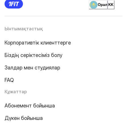
Орал
KK
Ынтымақтастық
Корпоративтік клиенттерге
Біздің серіктесіміз болу
Залдар мен студиялар
FAQ
Құжаттар
Абонемент бойынша
Дүкен бойынша