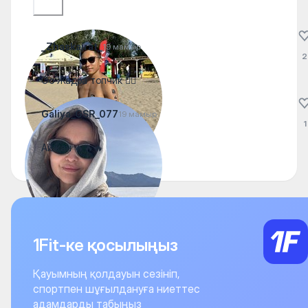
_Zhaskairat_
19 мамыр
2
Оо Жадра топчик 👍🏽
Galiya_GSR_077
19 мамыр
1
Айжан 🔥🔥🔥
1Fit-ке қосылыңыз
Қауымның қолдауын сезініп,
спортпен шұғылдануға ниеттес
адамдарды табыңыз