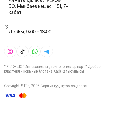
Алматы қаласы, 'VERUM'
БО, Мыңбаев көшесі, 151, 7-
қабат
Дс-Жм, 9:00 - 18:00
"1Fit" ЖШС "Инновациялық технологиялар паркі" Дербес
кластерлік қорының (Астана Хаб) қатысушысы
Copyright ©1Fit,
2026
Барлық құқықтар сақталған
.