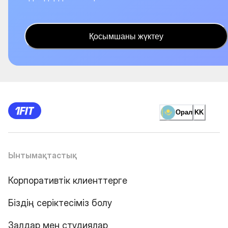
Қосымшаны жүктеу
Орал
KK
Ынтымақтастық
Корпоративтік клиенттерге
Біздің серіктесіміз болу
Залдар мен студиялар