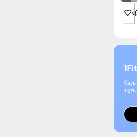
6
1F
Қауы
шұғы