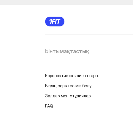
Ынтымақтастық
Корпоративтік клиенттерге
Біздің серіктесіміз болу
Залдар мен студиялар
FAQ