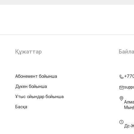
Құжаттар
Байл
Абонемент бойынша
+77
Дүкен бойынша
supp
Ұтыс ойындар бойынша
Алма
Басқа
Мыңб
Дс-Ж