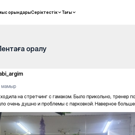
с гамаком. Было прикольно, 
мыс орындары
мыс орындары
Серіктестік
Серіктестік
Тағы
Тағы
Лентаға оралу
abi_argim
9 мамыр
ходила на стретчинг с гамаком. Было прикольно, тренер по
ыло очень душно и проблемы с парковкой. Наверное больше