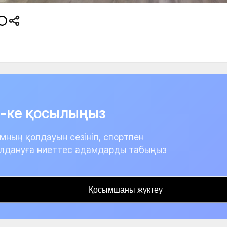
it-ке қосылыңыз
мның қолдауын сезініп, спортпен
лдануға ниеттес адамдарды табыңыз
Қосымшаны жүктеу