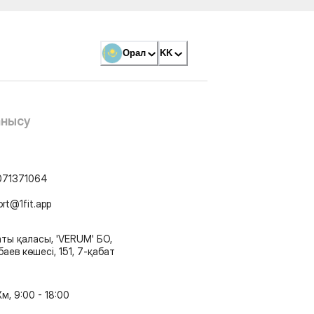
Орал
KK
анысу
071371064
ort@1fit.app
ты қаласы, 'VERUM' БО,
аев көшесі, 151, 7-қабат
м, 9:00 - 18:00