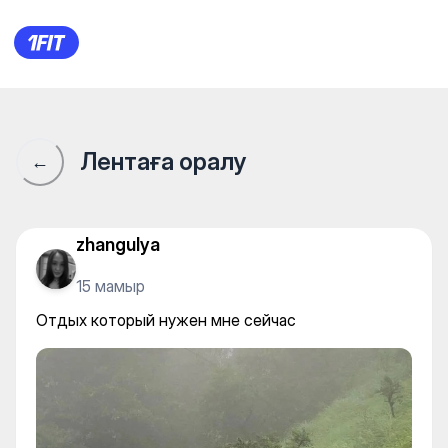
Отдых который нужен мне с
Лентаға оралу
←
zhangulya
15 мамыр
Отдых который нужен мне сейчас