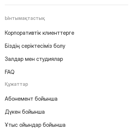
Ынтымақтастық
Корпоративтік клиенттерге
Біздің серіктесіміз болу
Залдар мен студиялар
FAQ
Құжаттар
Абонемент бойынша
Дүкен бойынша
Ұтыс ойындар бойынша