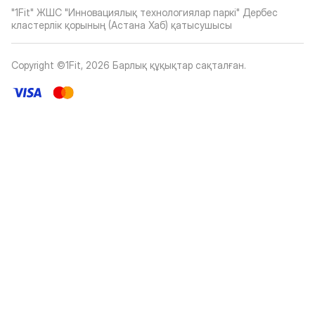
"1Fit" ЖШС "Инновациялық технологиялар паркі" Дербес
кластерлік қорының (Астана Хаб) қатысушысы
Copyright ©1Fit,
2026
Барлық құқықтар сақталған
.