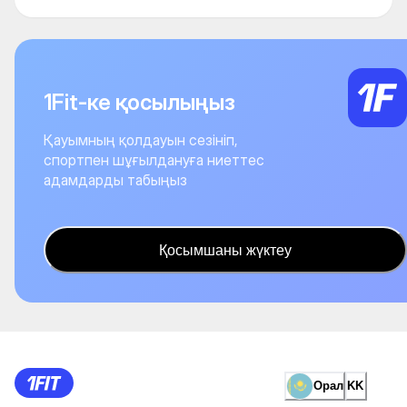
1Fit-ке қосылыңыз
Қауымның қолдауын сезініп,
спортпен шұғылдануға ниеттес
адамдарды табыңыз
Қосымшаны жүктеу
Орал
KK