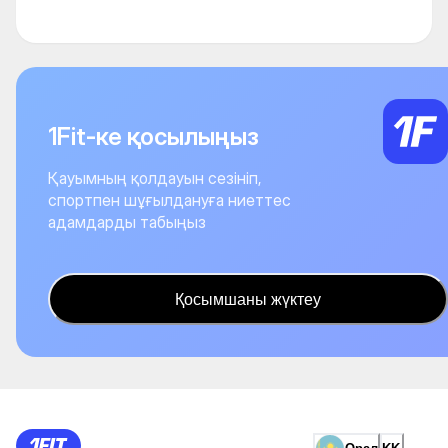
1Fit-ке қосылыңыз
Қауымның қолдауын сезініп,
спортпен шұғылдануға ниеттес
адамдарды табыңыз
Қосымшаны жүктеу