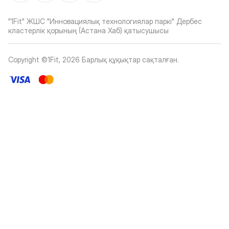
"1Fit" ЖШС "Инновациялық технологиялар паркі" Дербес
кластерлік қорының (Астана Хаб) қатысушысы
Copyright ©1Fit,
2026
Барлық құқықтар сақталған
.