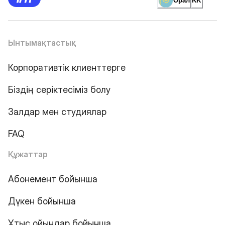
Орал
KK
Ынтымақтастық
Корпоративтік клиенттерге
Біздің серіктесіміз болу
Залдар мен студиялар
FAQ
Құжаттар
Абонемент бойынша
Дүкен бойынша
Ұтыс ойындар бойынша