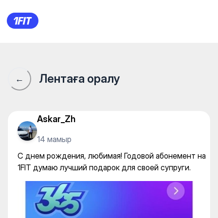
С днем рождения, любимая! 
Лентаға оралу
←
Askar_Zh
14 мамыр
С днем рождения, любимая! Годовой абонемент на
1FIT думаю лучший подарок для своей супруги.