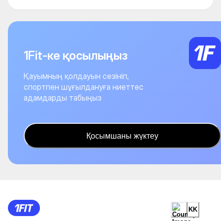
1Fit-ке қосылыңыз
Қауымның қолдауын сезініп,
спортпен шұғылдануға ниеттес
адамдарды табыңыз
Қосымшаны жүктеу
KK