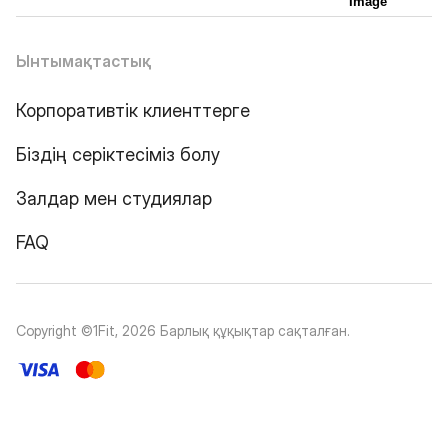
Ынтымақтастық
Корпоративтік клиенттерге
Біздің серіктесіміз болу
Залдар мен студиялар
FAQ
Copyright ©1Fit,
2026
Барлық құқықтар сақталған
.