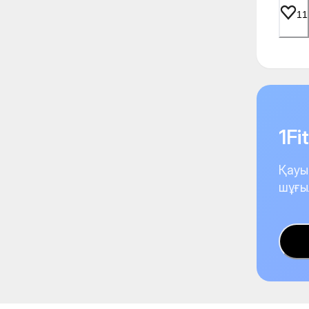
11
1F
Қауы
шұғы