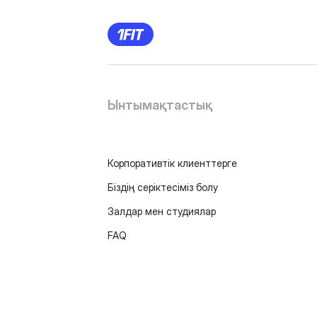
Ынтымақтастық
Корпоративтік клиенттерге
Біздің серіктесіміз болу
Залдар мен студиялар
FAQ