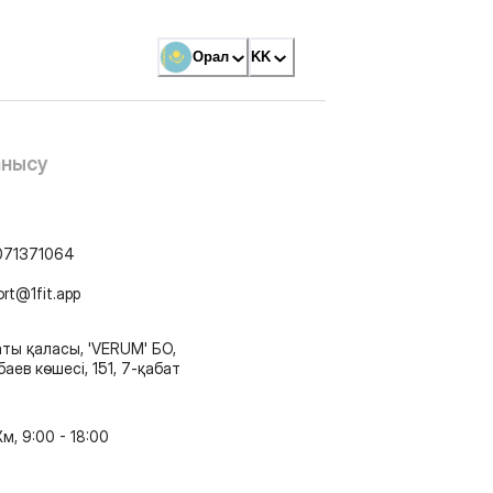
Орал
KK
анысу
071371064
ort@1fit.app
ты қаласы, 'VERUM' БО,
аев көшесі, 151, 7-қабат
м, 9:00 - 18:00