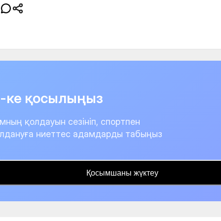
it-ке қосылыңыз
мның қолдауын сезініп, спортпен
лдануға ниеттес адамдарды табыңыз
Қосымшаны жүктеу