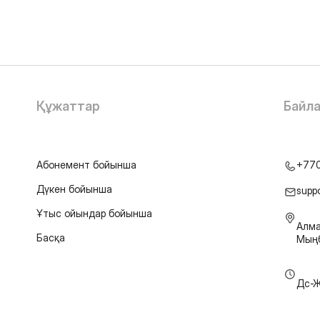
Құжаттар
Байл
Абонемент бойынша
+77
Дүкен бойынша
supp
Ұтыс ойындар бойынша
Алма
Басқа
Мыңб
Дс-Ж