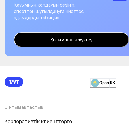
Қауымның қолдауын сезініп,
спортпен шұғылдануға ниеттес
адамдарды табыңыз
Қосымшаны жүктеу
Орал
KK
Ынтымақтастық
Корпоративтік клиенттерге