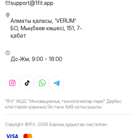
support@1fit.app
Алматы қаласы, 'VERUM'
БО, Мыңбаев көшесі, 151, 7-
қабат
Дс-Жм, 9:00 - 18:00
"1Fit" ЖШС "Инновациялық технологиялар паркі" Дербес
кластерлік қорының (Астана Хаб) қатысушысы
Copyright ©1Fit,
2026
Барлық құқықтар сақталған
.