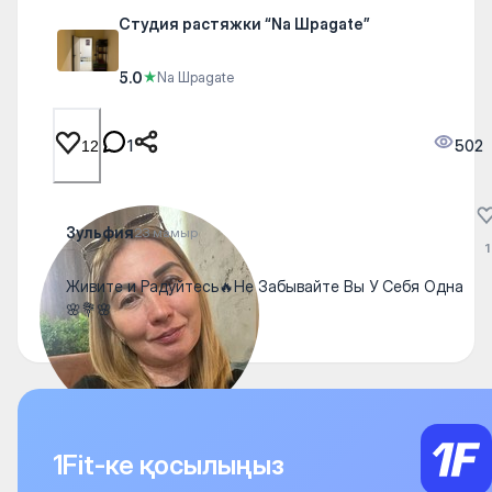
Студия растяжки “Na Шpagate”
5.0
★
Na Шpagate
1
502
12
Зульфия
23 мамыр
1
Живите и Радуйтесь🔥Не Забывайте Вы У Себя Одна
🌸💐🌸
1Fit-ке қосылыңыз