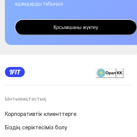
адамдарды табыңыз
Қосымшаны жүктеу
Орал
KK
Ынтымақтастық
Корпоративтік клиенттерге
Біздің серіктесіміз болу