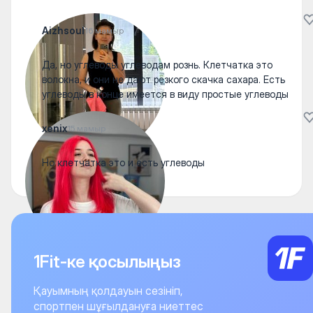
Aizhsoul
16 мамыр
Да, но углеводы углеводам рознь. Клетчатка это
волокна, и они не дают резкого скачка сахара. Есть
углеводы в конце имеется в виду простые углеводы
xenix
15 мамыр
Но клетчатка это и есть углеводы
1Fit-ке қосылыңыз
Қауымның қолдауын сезініп,
спортпен шұғылдануға ниеттес