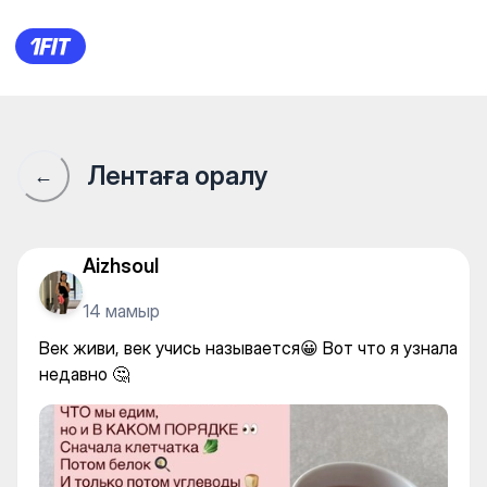
Век живи, век учись называе
Лентаға оралу
←
Aizhsoul
14 мамыр
Век живи, век учись называется😀 Вот что я узнала
недавно 🤔