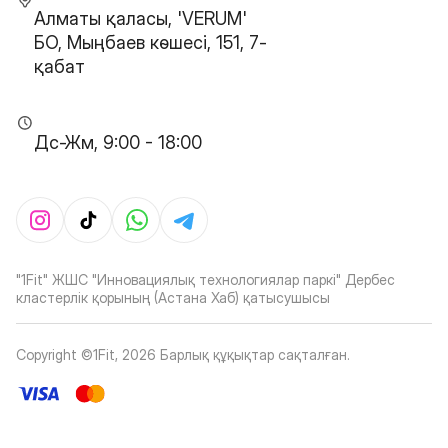
Алматы қаласы, 'VERUM'
БО, Мыңбаев көшесі, 151, 7-
қабат
Дс-Жм, 9:00 - 18:00
"1Fit" ЖШС "Инновациялық технологиялар паркі" Дербес
кластерлік қорының (Астана Хаб) қатысушысы
Copyright ©1Fit,
2026
Барлық құқықтар сақталған
.