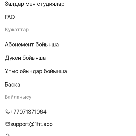
Залдар мен студиялар
FAQ
Құжаттар
Абонемент бойынша
Дүкен бойынша
Ұтыс ойындар бойынша
Басқа
Байланысу
+77071371064
support@1fit.app