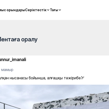
нша, алғашқы тәжірибе🏹
мыс орындары
мыс орындары
Серіктестік
Серіктестік
Тағы
Тағы
Лентаға оралу
unnur_imanali
4 мамыр
алқан нысанасы бойынша, алғашқы тәжірибе🏹