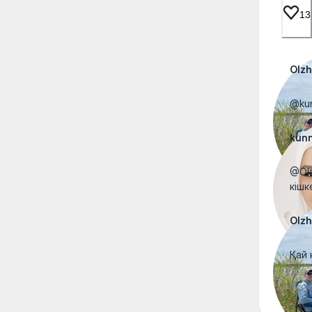
13
Olzh
@kun
kunn
@Olz
кішк
Olzh
Қай 
Посм