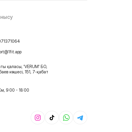
анысу
071371064
ort@1fit.app
ты қаласы, 'VERUM' БО,
аев көшесі, 151, 7-қабат
м, 9:00 - 18:00