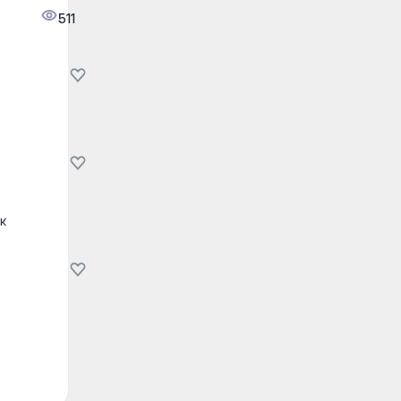
511
к