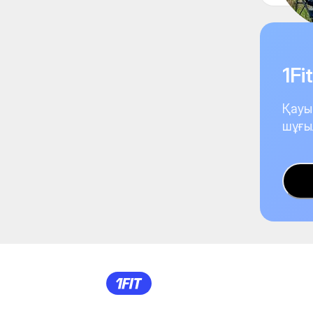
1F
Қауы
шұғы