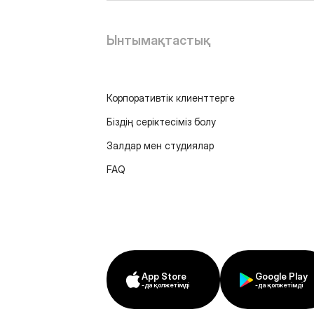
Ынтымақтастық
Корпоративтік клиенттерге
Біздің серіктесіміз болу
Залдар мен студиялар
FAQ
App Store
Google Play
-да қолжетімді
-да қолжетімді