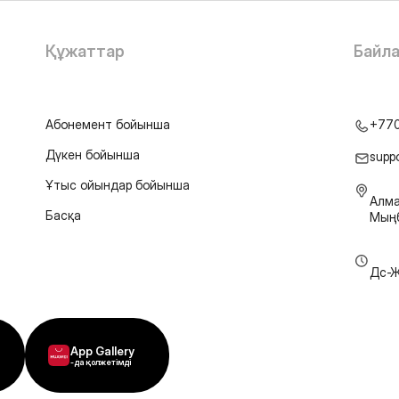
Құжаттар
Байл
Абонемент бойынша
+77
Дүкен бойынша
supp
Ұтыс ойындар бойынша
Алма
Басқа
Мыңб
Дс-Ж
App Gallery
-да қолжетімді