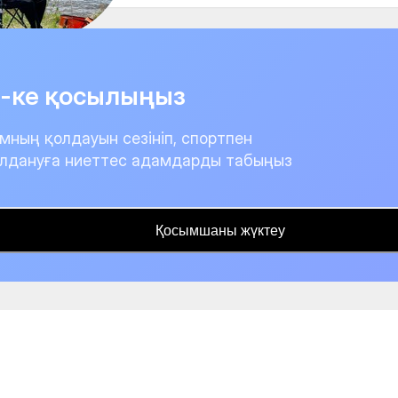
it-ке қосылыңыз
мның қолдауын сезініп, спортпен
лдануға ниеттес адамдарды табыңыз
Қосымшаны жүктеу