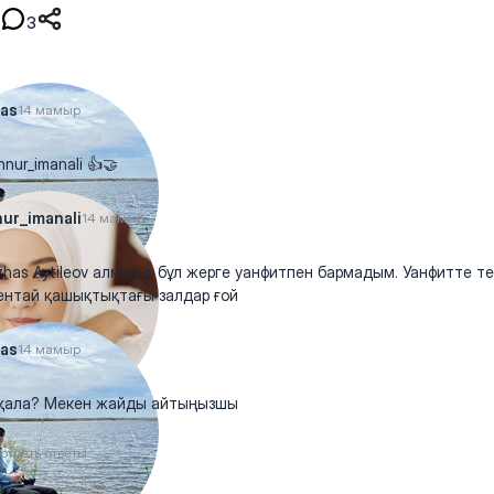
3
as
14 мамыр
nur_imanali 👍🤝
ur_imanali
14 мамыр
has Aytileov алматы, бұл жерге уанфитпен бармадым. Уанфитте те
ентай қашықтықтағы залдар ғой
as
14 мамыр
қала? Мекен жайды айтыңызшы
отреть ответы