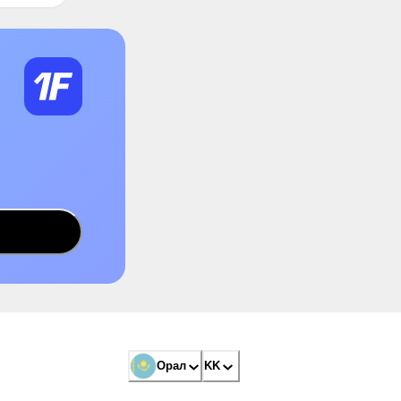
Орал
KK