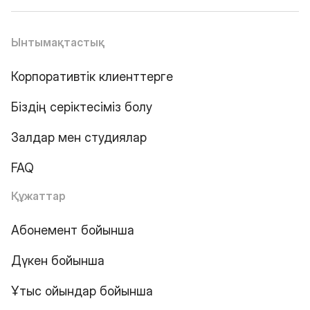
Ынтымақтастық
Корпоративтік клиенттерге
Біздің серіктесіміз болу
Залдар мен студиялар
FAQ
Құжаттар
Абонемент бойынша
Дүкен бойынша
Ұтыс ойындар бойынша