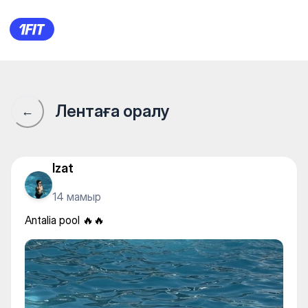
Antalia pool 🔥🔥
Лентаға оралу
←
Izat
14 мамыр
Antalia pool 🔥🔥