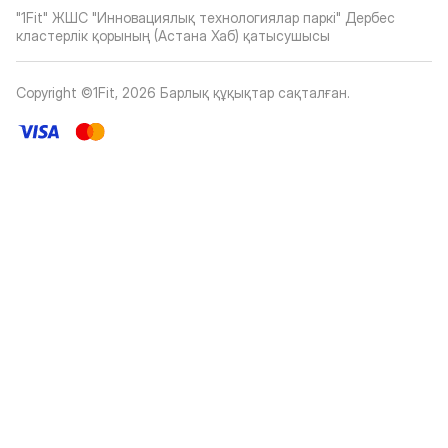
"1Fit" ЖШС "Инновациялық технологиялар паркі" Дербес
кластерлік қорының (Астана Хаб) қатысушысы
Copyright ©1Fit,
2026
Барлық құқықтар сақталған
.