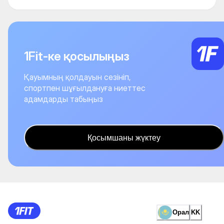
1Fit-ке қосылыңыз
Қауымның қолдауын сезініп,
спортпен шұғылдануға ниеттес
адамдарды табыңыз
Қосымшаны жүктеу
Орал
KK