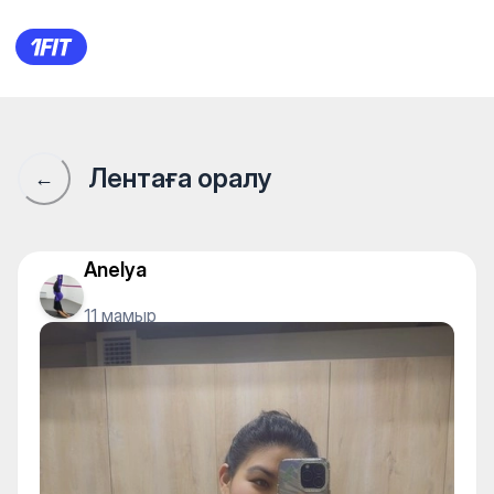
1Fit қауымдастығы · 1Fit
Лентаға оралу
←
Anelya
11 мамыр