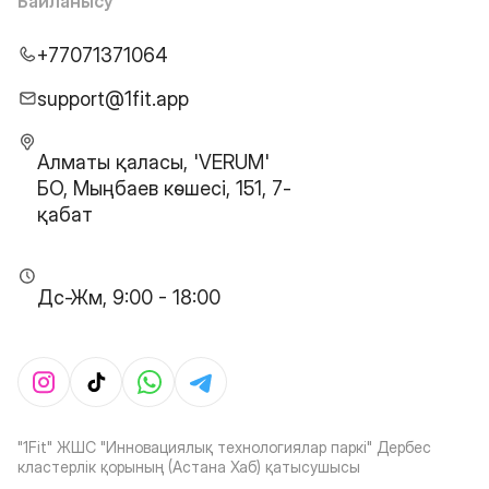
Байланысу
+77071371064
support@1fit.app
Алматы қаласы, 'VERUM'
БО, Мыңбаев көшесі, 151, 7-
қабат
Дс-Жм, 9:00 - 18:00
"1Fit" ЖШС "Инновациялық технологиялар паркі" Дербес
кластерлік қорының (Астана Хаб) қатысушысы