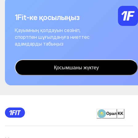
1Fit-ке қосылыңыз
Қауымның қолдауын сезініп,
спортпен шұғылдануға ниеттес
адамдарды табыңыз
Қосымшаны жүктеу
Орал
KK