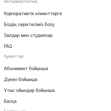
Ынтымақтастық
Корпоративтік клиенттерге
Біздің серіктесіміз болу
Залдар мен студиялар
FAQ
Құжаттар
Абонемент бойынша
Дүкен бойынша
Ұтыс ойындар бойынша
Басқа