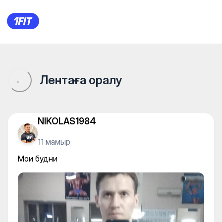
Мои будни
Лентаға оралу
←
NIKOLAS1984
11 мамыр
Мои будни