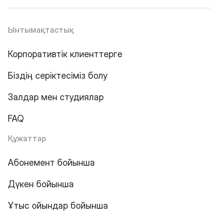
Ынтымақтастық
Корпоративтік клиенттерге
Біздің серіктесіміз болу
Залдар мен студиялар
FAQ
Құжаттар
Абонемент бойынша
Дүкен бойынша
Ұтыс ойындар бойынша