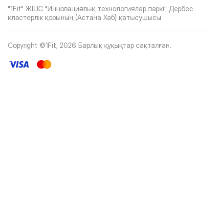
"1Fit" ЖШС "Инновациялық технологиялар паркі" Дербес
кластерлік қорының (Астана Хаб) қатысушысы
Copyright ©1Fit,
2026
Барлық құқықтар сақталған
.