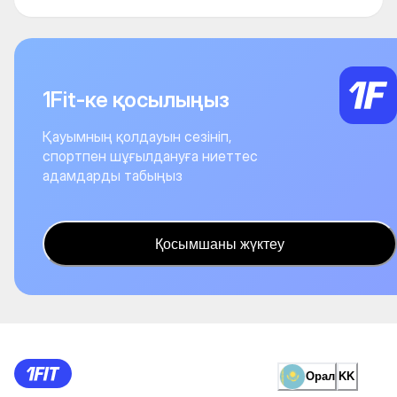
1Fit-ке қосылыңыз
Қауымның қолдауын сезініп,
спортпен шұғылдануға ниеттес
адамдарды табыңыз
Қосымшаны жүктеу
Орал
KK