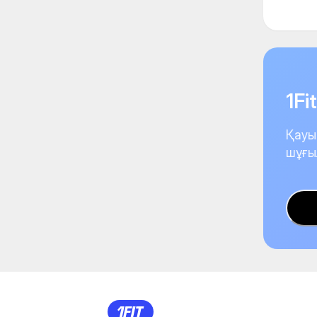
1F
Қауы
шұғы