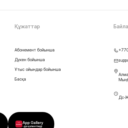
Құжаттар
Байл
Абонемент бойынша
+77
Дүкен бойынша
supp
Ұтыс ойындар бойынша
Алма
Басқа
Мыңб
Дс-Ж
App Gallery
-да қолжетімді