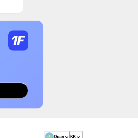
Орал
KK