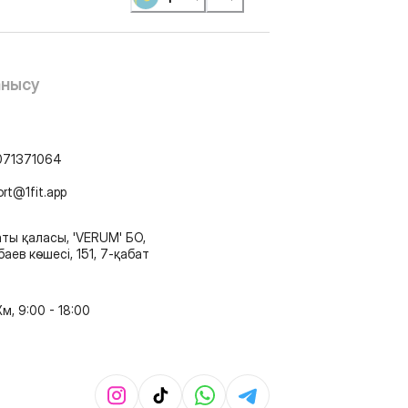
анысу
071371064
ort@1fit.app
ты қаласы, 'VERUM' БО,
аев көшесі, 151, 7-қабат
м, 9:00 - 18:00