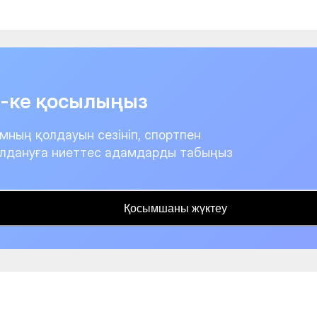
it-ке қосылыңыз
мның қолдауын сезініп, спортпен
лдануға ниеттес адамдарды табыңыз
Қосымшаны жүктеу