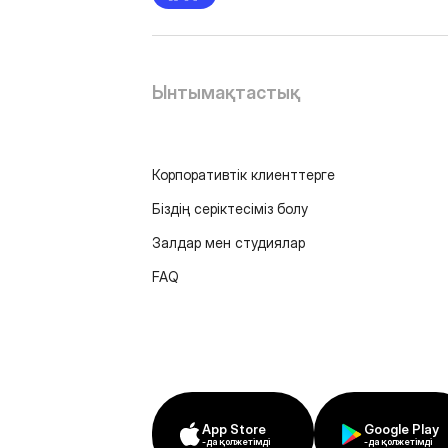
Ынтымақтастық
Корпоративтік клиенттерге
Біздің серіктесіміз болу
Залдар мен студиялар
FAQ
App Store
Google Play
-да қолжетімді
-да қолжетімді