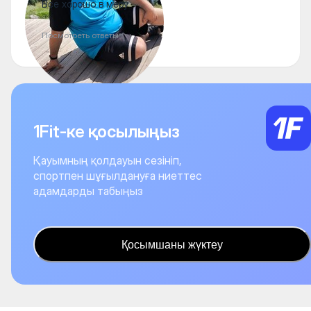
Все хорошо в меру
Посмотреть ответы
1Fit-ке қосылыңыз
Қауымның қолдауын сезініп,
спортпен шұғылдануға ниеттес
адамдарды табыңыз
Қосымшаны жүктеу