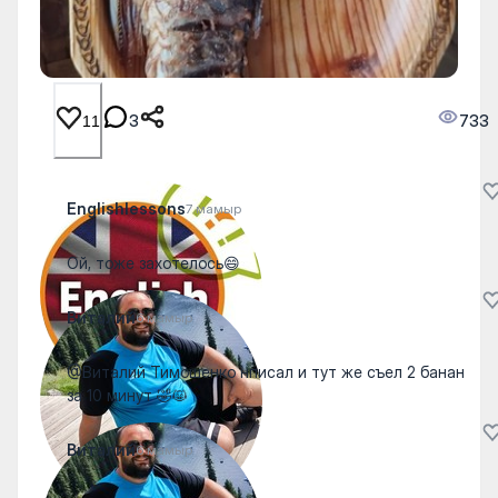
3
733
11
Englishlessons
7 мамыр
Ой, тоже захотелось😄
Виталий
6 мамыр
@Виталий Тимошенко нписал и тут же съел 2 банан
за 10 минут 🤣😸
Виталий
6 мамыр