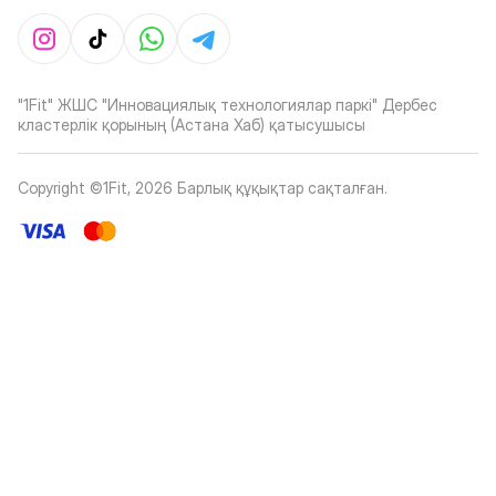
"1Fit" ЖШС "Инновациялық технологиялар паркі" Дербес
кластерлік қорының (Астана Хаб) қатысушысы
Copyright ©1Fit,
2026
Барлық құқықтар сақталған
.