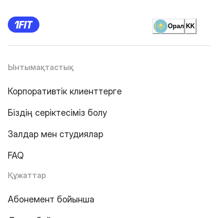
Орал
KK
Ынтымақтастық
Корпоративтік клиенттерге
Біздің серіктесіміз болу
Залдар мен студиялар
FAQ
Құжаттар
Абонемент бойынша