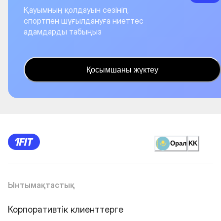
Қауымның қолдауын сезініп,
спортпен шұғылдануға ниеттес
адамдарды табыңыз
Қосымшаны жүктеу
Орал
KK
Ынтымақтастық
Корпоративтік клиенттерге