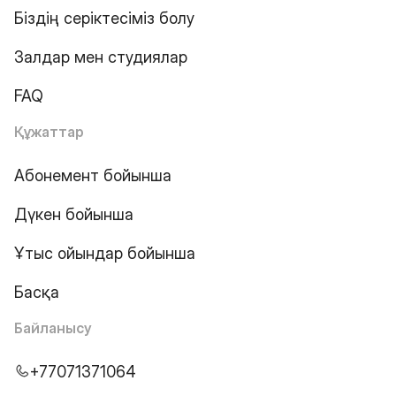
Біздің серіктесіміз болу
Залдар мен студиялар
FAQ
Құжаттар
Абонемент бойынша
Дүкен бойынша
Ұтыс ойындар бойынша
Басқа
Байланысу
+77071371064