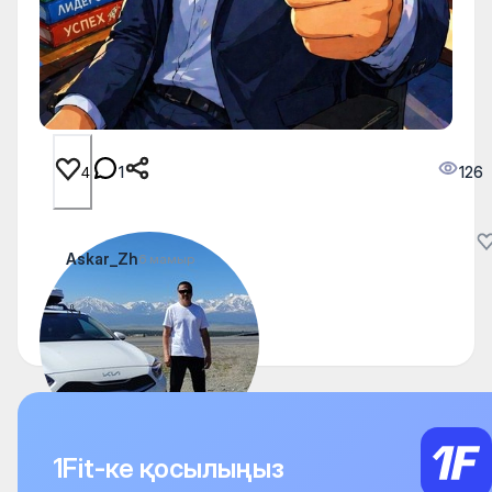
1
126
4
Askar_Zh
6 мамыр
👍
1Fit-ке қосылыңыз