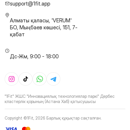
support@1fit.app
Алматы қаласы, 'VERUM'
БО, Мыңбаев көшесі, 151, 7-
қабат
Дс-Жм, 9:00 - 18:00
"1Fit" ЖШС "Инновациялық технологиялар паркі" Дербес
кластерлік қорының (Астана Хаб) қатысушысы
Copyright ©1Fit,
2026
Барлық құқықтар сақталған
.