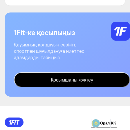
1Fit-ке қосылыңыз
Қауымның қолдауын сезініп,
спортпен шұғылдануға ниеттес
адамдарды табыңыз
Қосымшаны жүктеу
Орал
KK