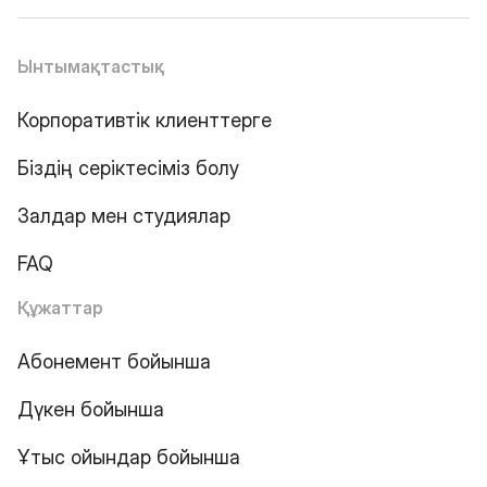
Ынтымақтастық
Корпоративтік клиенттерге
Біздің серіктесіміз болу
Залдар мен студиялар
FAQ
Құжаттар
Абонемент бойынша
Дүкен бойынша
Ұтыс ойындар бойынша