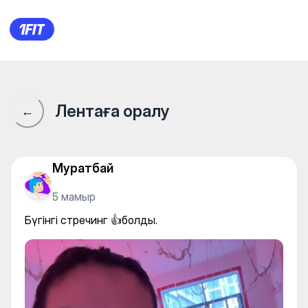
Бүгінгі стречинг 👍болды.
Лентаға оралу
←
Муратбай
5 мамыр
Бүгінгі стречинг 👍болды.