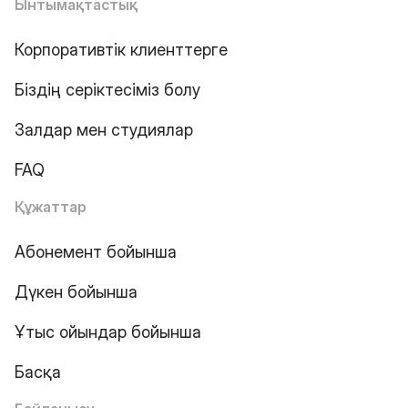
Ынтымақтастық
Корпоративтік клиенттерге
Біздің серіктесіміз болу
Залдар мен студиялар
FAQ
Құжаттар
Абонемент бойынша
Дүкен бойынша
Ұтыс ойындар бойынша
Басқа