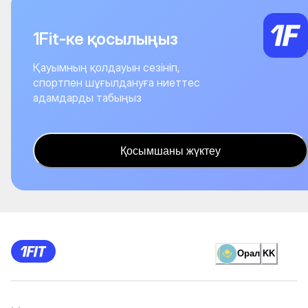
1Fit-ке қосылыңыз
Қауымның қолдауын сезініп,
спортпен шұғылдануға ниеттес
адамдарды табыңыз
Қосымшаны жүктеу
Орал
KK