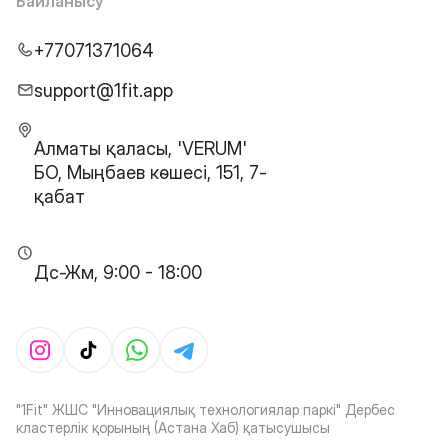
Байланысу
+77071371064
support@1fit.app
Алматы қаласы, 'VERUM'
БО, Мыңбаев көшесі, 151, 7-
қабат
Дс-Жм, 9:00 - 18:00
"1Fit" ЖШС "Инновациялық технологиялар паркі" Дербес
кластерлік қорының (Астана Хаб) қатысушысы