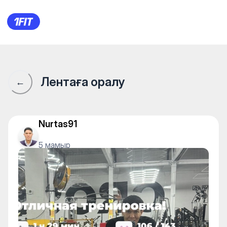
1Fit қауымдастығы · 1Fit
Лентаға оралу
←
Nurtas91
5 мамыр