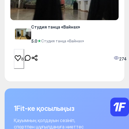
Студия танца «Вайнах»
5.0
★
Студия танца «Вайнах»
274
8
1Fit-ке қосылыңыз
Қауымның қолдауын сезініп,
спортпен шұғылдануға ниеттес