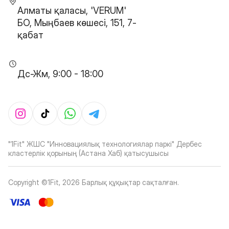
Алматы қаласы, 'VERUM'
БО, Мыңбаев көшесі, 151, 7-
қабат
Дс-Жм, 9:00 - 18:00
"1Fit" ЖШС "Инновациялық технологиялар паркі" Дербес
кластерлік қорының (Астана Хаб) қатысушысы
Copyright ©1Fit,
2026
Барлық құқықтар сақталған
.