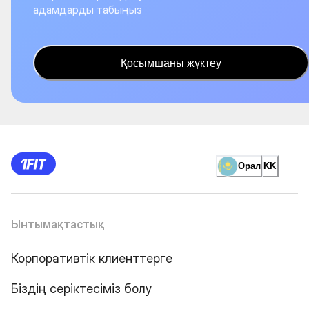
адамдарды табыңыз
Қосымшаны жүктеу
Орал
KK
Ынтымақтастық
Корпоративтік клиенттерге
Біздің серіктесіміз болу