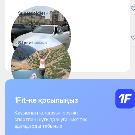
Supersoldier
9 мамыр
😊
S.Lyaz
4 мамыр
1
🔥🔥🔥
1Fit-ке қосылыңыз
Қауымның қолдауын сезініп,
спортпен шұғылдануға ниеттес
адамдарды табыңыз