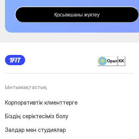
Қосымшаны жүктеу
Орал
KK
Ынтымақтастық
Корпоративтік клиенттерге
Біздің серіктесіміз болу
Залдар мен студиялар