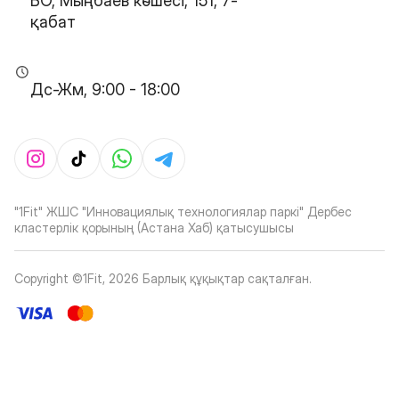
БО, Мыңбаев көшесі, 151, 7-
қабат
Дс-Жм, 9:00 - 18:00
"1Fit" ЖШС "Инновациялық технологиялар паркі" Дербес
кластерлік қорының (Астана Хаб) қатысушысы
Copyright ©1Fit,
2026
Барлық құқықтар сақталған
.