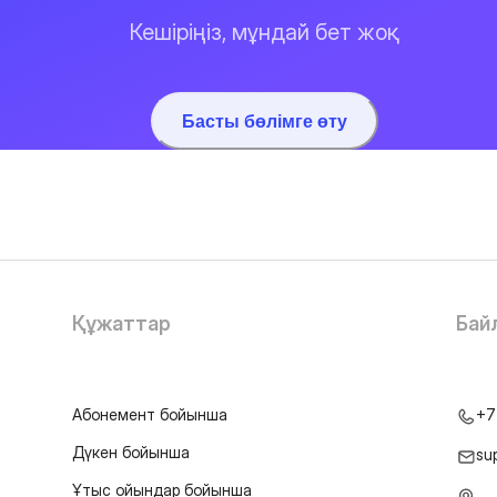
Кешіріңіз, мұндай бет жоқ
Басты бөлімге өту
Құжаттар
Бай
Абонемент бойынша
+7
Дүкен бойынша
su
Ұтыс ойындар бойынша