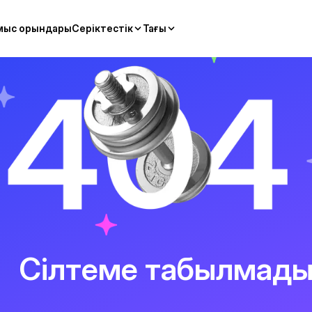
мыс орындары
Серіктестік
Тағы
Сілтеме табылмад