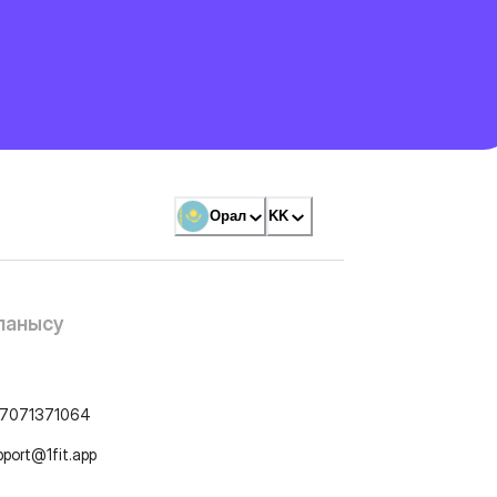
Орал
KK
ланысу
7071371064
pport@1fit.app