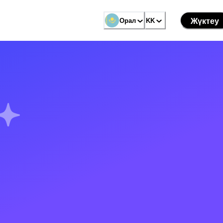
Орал
KK
Жүктеу
ы