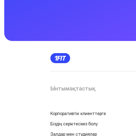
Ынтымақтастық
Корпоративтік клиенттерге
Біздің серіктесіміз болу
Залдар мен студиялар