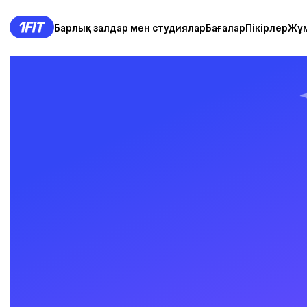
Барлық залдар мен студиялар
Бағалар
Пікірлер
Жұ