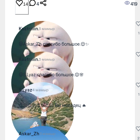
4
419
14
Kaatriiiin.
5 мамыр
1
@Askar_Zh спасибо большое.😌✨
Kaatriiiin.
5 мамыр
@S.Lyaz спасибо большое.😌🌸
S.Lyaz
4 мамыр
1
👏🏻👏🏻👏🏻👏🏻 Вы молодец 🔥
Посмотреть ответы
Askar_Zh
3 мамыр
2