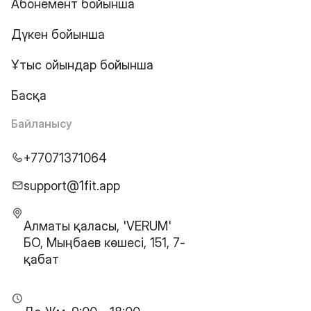
Абонемент бойынша
Дүкен бойынша
Ұтыс ойындар бойынша
Басқа
Байланысу
+77071371064
support@1fit.app
Алматы қаласы, 'VERUM'
БО, Мыңбаев көшесі, 151, 7-
қабат