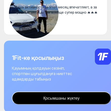
Ваша активность за этот месяц впечатляет, а за
прошлые месяцы так вообще супер мощно 🔥🔥🔥
Посмотреть ответы
1Fit-ке қосылыңыз
Қауымның қолдауын сезініп,
спортпен шұғылдануға ниеттес
адамдарды табыңыз
Қосымшаны жүктеу