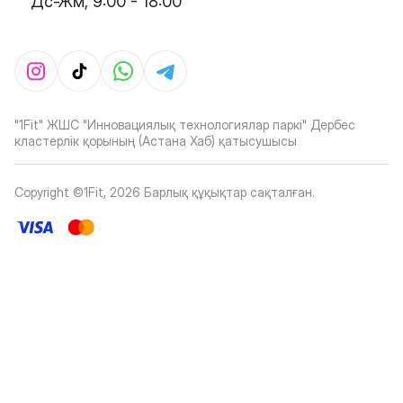
Дс-Жм, 9:00 - 18:00
"1Fit" ЖШС "Инновациялық технологиялар паркі" Дербес
кластерлік қорының (Астана Хаб) қатысушысы
Copyright ©1Fit,
2026
Барлық құқықтар сақталған
.