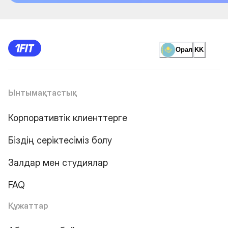
Орал
KK
Ынтымақтастық
Корпоративтік клиенттерге
Біздің серіктесіміз болу
Залдар мен студиялар
FAQ
Құжаттар