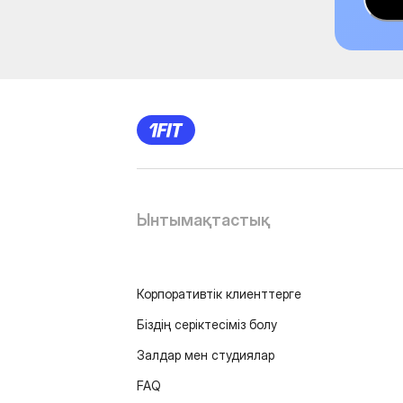
Ынтымақтастық
Корпоративтік клиенттерге
Біздің серіктесіміз болу
Залдар мен студиялар
FAQ