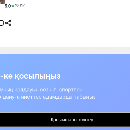
5.0
★
РИДК
it-ке қосылыңыз
мның қолдауын сезініп, спортпен
лдануға ниеттес адамдарды табыңыз
Қосымшаны жүктеу