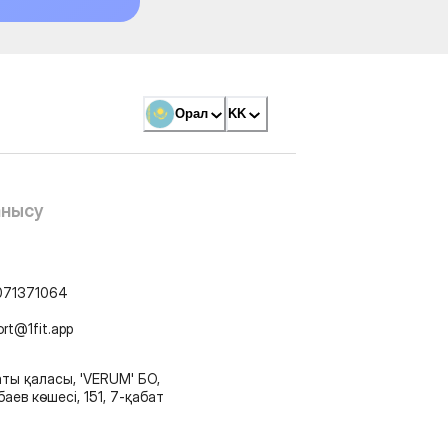
Орал
KK
анысу
071371064
ort@1fit.app
ты қаласы, 'VERUM' БО,
аев көшесі, 151, 7-қабат