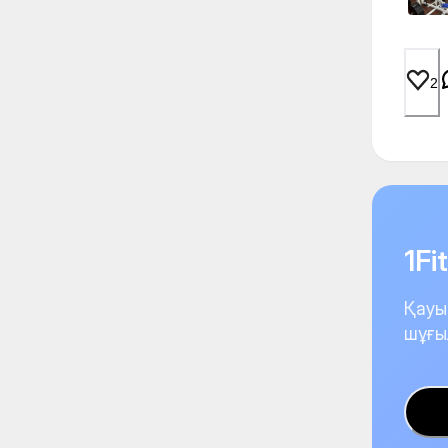
2
1F
Қауы
шұғы