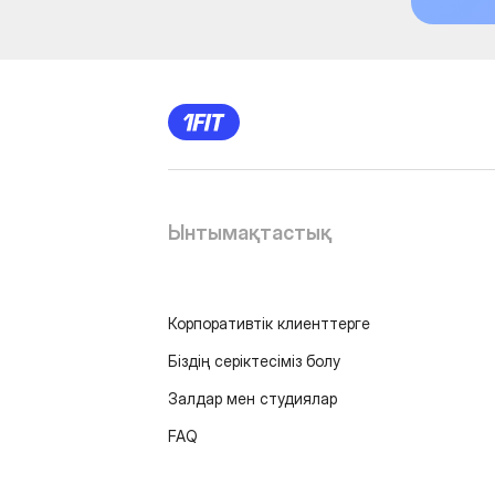
Ынтымақтастық
Корпоративтік клиенттерге
Біздің серіктесіміз болу
Залдар мен студиялар
FAQ