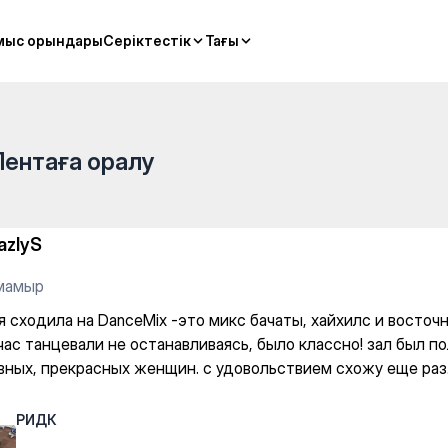
мыс орындары
мыс орындары
Серіктестік
Серіктестік
Тағы
Тағы
Лентаға оралу
azlyS
 мамыр
 сходила на DanceMix -это микс бачаты, хайхилс и восточн
час танцевали не останавливаясь, было классно! зал был п
вных, прекрасных женщин. с удовольствием схожу еще раз
РИДК