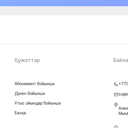
Құжаттар
Байл
Абонемент бойынша
+77
Дүкен бойынша
supp
Ұтыс ойындар бойынша
Алма
Басқа
Мыңб