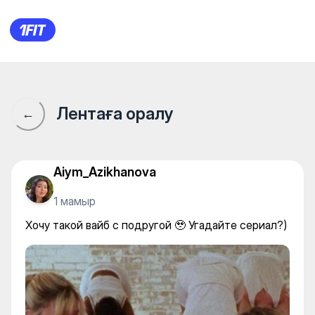
Хочу такой вайб с подругой 
Лентаға оралу
←
Aiym_Azikhanova
1 мамыр
Хочу такой вайб с подругой 🥹 Угадайте сериал?)