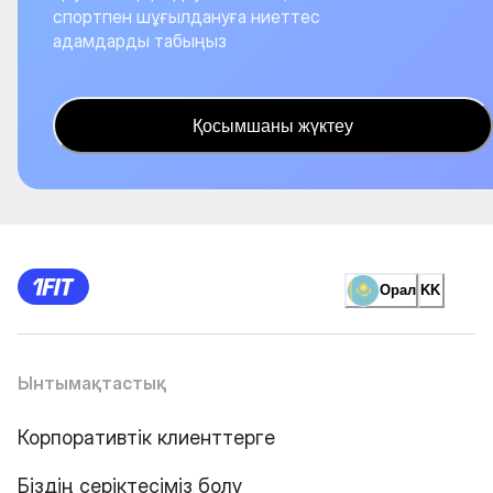
спортпен шұғылдануға ниеттес
адамдарды табыңыз
Қосымшаны жүктеу
Орал
KK
Ынтымақтастық
Корпоративтік клиенттерге
Біздің серіктесіміз болу