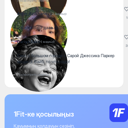
Посмотреть ответы
Aiym_Azikhanova
2 мамыр
1
@Dariya.Bakir дааа 😍😍😍
Dariya.Bakir
1 мамыр
3
Секс с большом городе с Сарой Джессика Паркер
вроде🧐. Вайб, то что надо!
Посмотреть ответы
1Fit-ке қосылыңыз
Қауымның қолдауын сезініп,