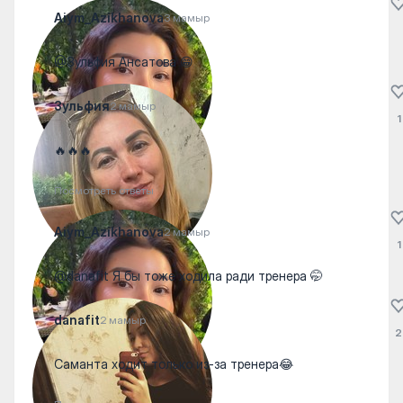
Aiym_Azikhanova
3 мамыр
@Зульфия Ансатова 😁
Зульфия
2 мамыр
1
🔥🔥🔥
Посмотреть ответы
Aiym_Azikhanova
2 мамыр
1
@danafit Я бы тоже ходила ради тренера 🤭
danafit
2 мамыр
2
Саманта ходит только из-за тренера😂