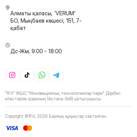
Алматы қаласы, 'VERUM'
БО, Мыңбаев көшесі, 151, 7-
қабат
Дс-Жм, 9:00 - 18:00
"1Fit" ЖШС "Инновациялық технологиялар паркі" Дербес
кластерлік қорының (Астана Хаб) қатысушысы
Copyright ©1Fit,
2026
Барлық құқықтар сақталған
.