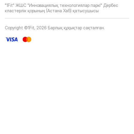
"1Fit" ЖШС "Инновациялық технологиялар паркі" Дербес
кластерлік қорының (Астана Хаб) қатысушысы
Copyright ©1Fit,
2026
Барлық құқықтар сақталған
.