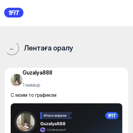
С моим то графиком
Лентаға оралу
←
Guzalya888
1 мамыр
С моим то графиком