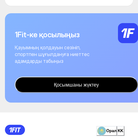
1Fit-ке қосылыңыз
Қауымның қолдауын сезініп,
спортпен шұғылдануға ниеттес
адамдарды табыңыз
Қосымшаны жүктеу
Орал
KK