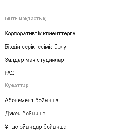
Ынтымақтастық
Корпоративтік клиенттерге
Біздің серіктесіміз болу
Залдар мен студиялар
FAQ
Құжаттар
Абонемент бойынша
Дүкен бойынша
Ұтыс ойындар бойынша