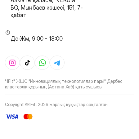
Алматы қаласы, 'VERUM'
БО, Мыңбаев көшесі, 151, 7-
қабат
Дс-Жм, 9:00 - 18:00
"1Fit" ЖШС "Инновациялық технологиялар паркі" Дербес
кластерлік қорының (Астана Хаб) қатысушысы
Copyright ©1Fit,
2026
Барлық құқықтар сақталған
.