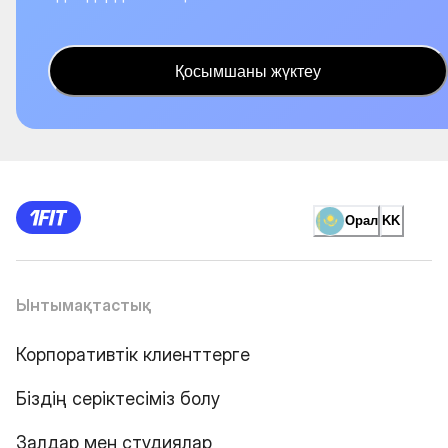
Қосымшаны жүктеу
Орал
KK
Ынтымақтастық
Корпоративтік клиенттерге
Біздің серіктесіміз болу
Залдар мен студиялар