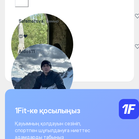
Salamatova
1 мамыр
😍❤️
Aidos11
1 мамыр
👏
1Fit-ке қосылыңыз
Қауымның қолдауын сезініп,
спортпен шұғылдануға ниеттес
адамдарды табыңыз