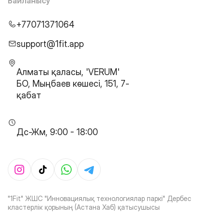
Байланысу
+77071371064
support@1fit.app
Алматы қаласы, 'VERUM'
БО, Мыңбаев көшесі, 151, 7-
қабат
Дс-Жм, 9:00 - 18:00
"1Fit" ЖШС "Инновациялық технологиялар паркі" Дербес
кластерлік қорының (Астана Хаб) қатысушысы