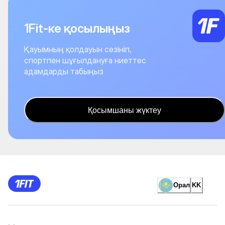
1Fit-ке қосылыңыз
Қауымның қолдауын сезініп,
спортпен шұғылдануға ниеттес
адамдарды табыңыз
Қосымшаны жүктеу
Орал
KK