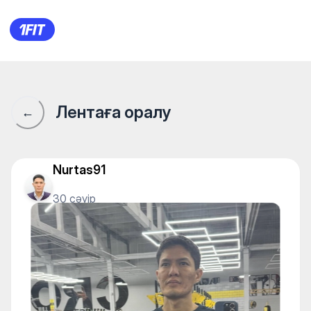
1Fit қауымдастығы · 1Fit
Лентаға оралу
←
Nurtas91
30 сәуір