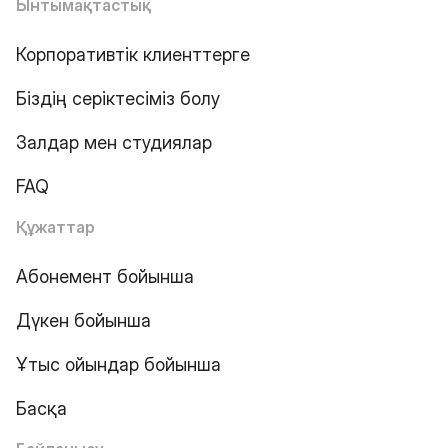
Ынтымақтастық
Корпоративтік клиенттерге
Біздің серіктесіміз болу
Залдар мен студиялар
FAQ
Құжаттар
Абонемент бойынша
Дүкен бойынша
Ұтыс ойындар бойынша
Басқа