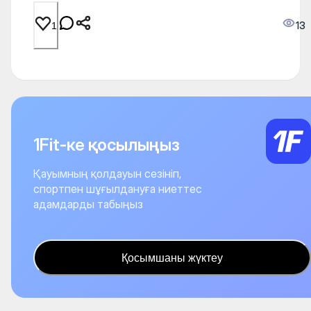
13
1
1Fit-ке қосылыңыз
Қауымның қолдауын сезініп,
спортпен шұғылдануға ниеттес
адамдарды табыңыз
Қосымшаны жүктеу