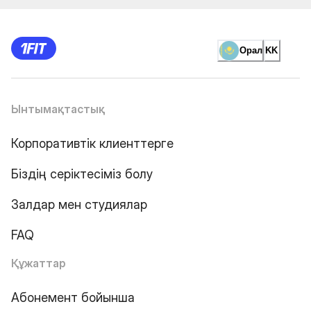
Орал
KK
Ынтымақтастық
Корпоративтік клиенттерге
Біздің серіктесіміз болу
Залдар мен студиялар
FAQ
Құжаттар
Абонемент бойынша