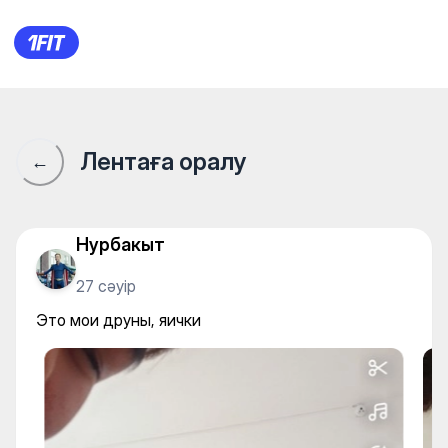
Alpha Gym — Gym
Лентаға оралу
←
Нурбакыт
27 сәуір
Это мои друны, яички