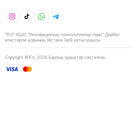
"1Fit" ЖШС "Инновациялық технологиялар паркі" Дербес
кластерлік қорының (Астана Хаб) қатысушысы
Copyright ©1Fit,
2026
Барлық құқықтар сақталған
.