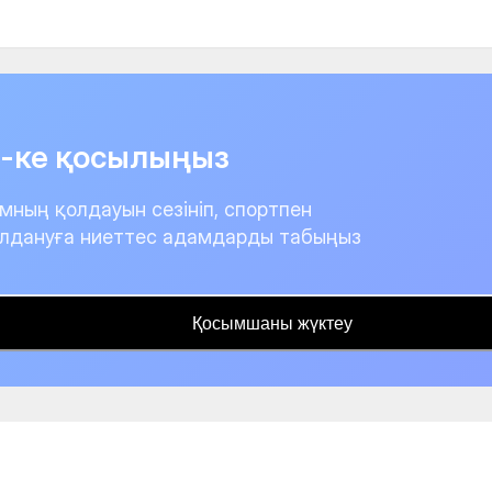
it-ке қосылыңыз
мның қолдауын сезініп, спортпен
лдануға ниеттес адамдарды табыңыз
Қосымшаны жүктеу