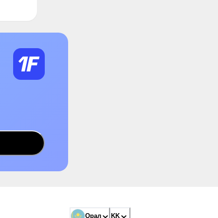
Орал
KK