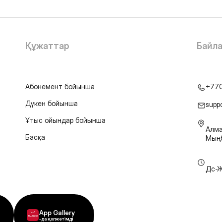
Құжаттар
Байл
Абонемент бойынша
+77
Дүкен бойынша
supp
Ұтыс ойындар бойынша
Алма
Басқа
Мыңб
Дс-Ж
App Gallery
-да қолжетімді