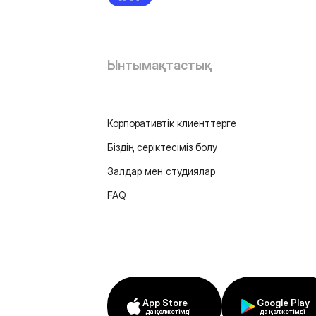
Ынтымақтастық
Корпоративтік клиенттерге
Біздің серіктесіміз болу
Залдар мен студиялар
FAQ
App Store
Google Play
-да қолжетімді
-да қолжетімді