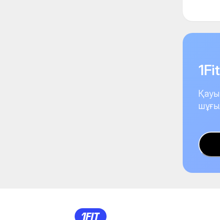
1F
Қауы
шұғы