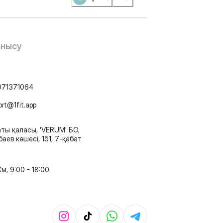
анысу
071371064
ort@1fit.app
ты қаласы, 'VERUM' БО,
аев көшесі, 151, 7-қабат
м, 9:00 - 18:00